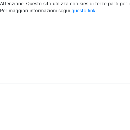
Attenzione. Questo sito utilizza cooikies di terze parti per 
Per maggiori informazioni segui
questo link
.
Home
Chi siamo
Contatti
Peer review