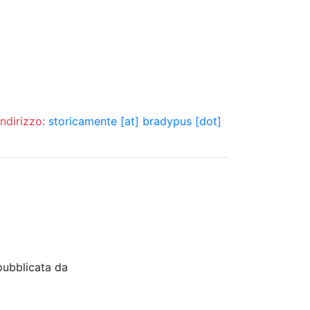
indirizzo:
storicamente [at] bradypus [dot]
pubblicata da