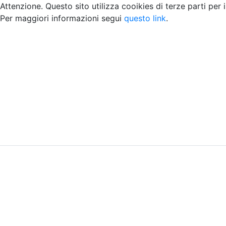
Attenzione. Questo sito utilizza cooikies di terze parti per 
Per maggiori informazioni segui
questo link
.
Home
Chi siamo
Contatti
Peer review