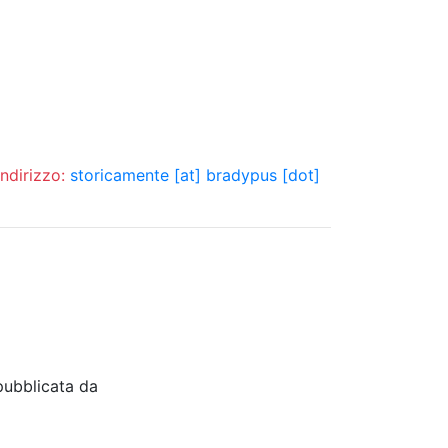
indirizzo:
storicamente [at] bradypus [dot]
pubblicata da