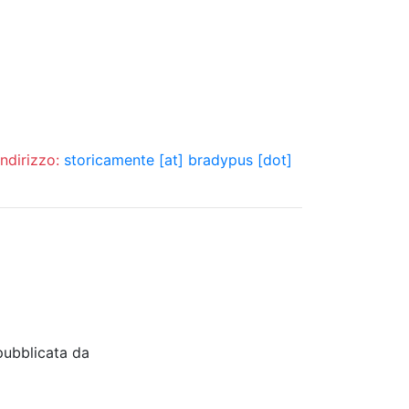
indirizzo:
storicamente [at] bradypus [dot]
pubblicata da