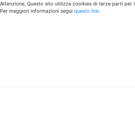
Attenzione. Questo sito utilizza cooikies di terze parti per 
Per maggiori informazioni segui
questo link
.
Home
Chi siamo
Contatti
Peer review