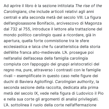
Ad aprire il libro è la sezione intitolata
The rise of the
Carolingians
, che include articoli relativi agli anni
centrali e alla seconda metà del secolo VIII. La figura
dell’anglosassone Bonifacio, arcivescovo di Magonza
dal 732 al 755, introduce il lettore alla trattazione del
mondo politico carolingio quasi a ricordare, già in
apertura, quella forte commistione tra le sfere
ecclesiastica e laica che fu caratteristica della storia
dell’élite franca alto-medievale. L’A. prosegue poi
nell’analisi dell’ascesa della famiglia carolingia
compiuta con l’appoggio dei gruppi aristocratici del
regno ma, pure, attraverso i contrasti con le famiglie
rivali – esemplificate in questo caso nelle figure dei
duchi di Baviera Agilolfingi.
Carolingian authority
, la
seconda sezione della raccolta, dedicata alla prima
metà del secolo IX, vede nella figura di Ludovico il Pio
e nella sua corte gli argomenti di analisi privilegiati.
L’A. sottolinea il ruolo della corte nell’affermazione