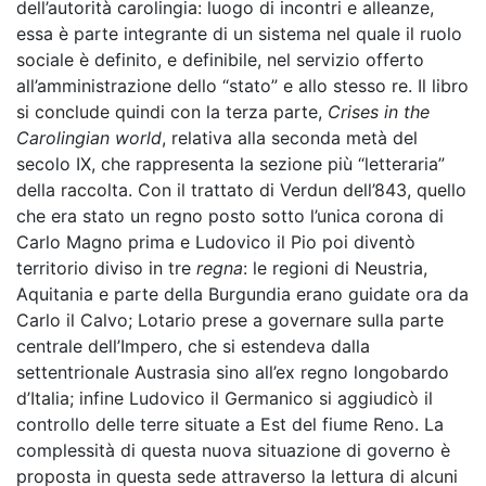
dell’autorità carolingia: luogo di incontri e alleanze,
essa è parte integrante di un sistema nel quale il ruolo
sociale è definito, e definibile, nel servizio offerto
all’amministrazione dello “stato” e allo stesso re. Il libro
si conclude quindi con la terza parte,
Crises in the
Carolingian world
, relativa alla seconda metà del
secolo IX, che rappresenta la sezione più “letteraria”
della raccolta. Con il trattato di Verdun dell’843, quello
che era stato un regno posto sotto l’unica corona di
Carlo Magno prima e Ludovico il Pio poi diventò
territorio diviso in tre
regna
: le regioni di Neustria,
Aquitania e parte della Burgundia erano guidate ora da
Carlo il Calvo; Lotario prese a governare sulla parte
centrale dell’Impero, che si estendeva dalla
settentrionale Austrasia sino all’ex regno longobardo
d’Italia; infine Ludovico il Germanico si aggiudicò il
controllo delle terre situate a Est del fiume Reno. La
complessità di questa nuova situazione di governo è
proposta in questa sede attraverso la lettura di alcuni