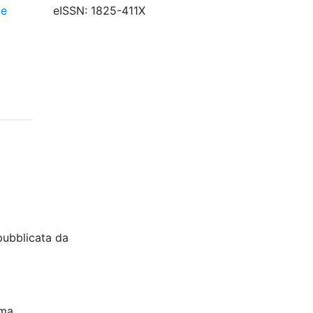
ce
eISSN: 1825-411X
pubblicata da
oma