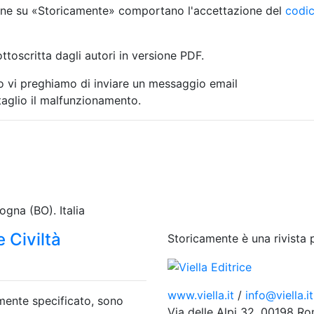
zione su «Storicamente» comportano l'accettazione del
codi
ttoscritta dagli autori in versione
PDF
.
ito vi preghiamo di inviare un messaggio email
aglio il malfunzionamento.
gna (BO). Italia
 Civiltà
Storicamente è una rivista 
www.viella.it
/
info@viella.it
amente specificato, sono
Via delle Alpi 32. 00198 R