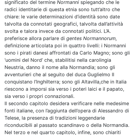
significato del termine
Normanni
spiegando che le
radici identitarie di questa etnia sono tutt’altro che
chiare: le varie determinazioni d’identità sono date
talvolta da connotati geografici, talvolta dall’attività
svolta e talora invece da connotati politici. L’A.
preferisce allora parlare di
gentes Normannorum,
definizione articolata poi in quattro livelli: i Normanni
sono i pirati danesi affrontati da Carlo Magno; sono gli
‘uomini del Nord’ che, stabilitisi nella carolingia
Neustria, danno il nome alla Normandia; sono gli
avventurieri che al seguito del duca Guglielmo II
conquistano l’Inghilterra; sono gli Altavilla,che in Italia
riescono a imporsi sia verso i poteri laici e il papato,
sia verso i propri connazionali.
Il secondo capitolo desidera verificare nelle medesime
fonti italiane, con l’aggiunta dell’opera di Alessandro di
Telese, la presenza di tradizioni leggendarie
riconducibili al passato scandinavo o della Normandia.
Nel terzo e nel quarto capitolo, infine, sono chiariti