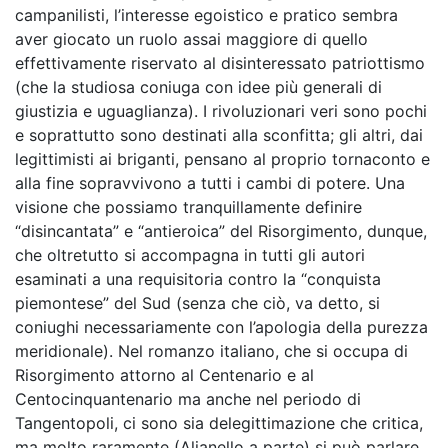
campanilisti, l’interesse egoistico e pratico sembra
aver giocato un ruolo assai maggiore di quello
effettivamente riservato al disinteressato patriottismo
(che la studiosa coniuga con idee più generali di
giustizia e uguaglianza). I rivoluzionari veri sono pochi
e soprattutto sono destinati alla sconfitta; gli altri, dai
legittimisti ai briganti, pensano al proprio tornaconto e
alla fine sopravvivono a tutti i cambi di potere. Una
visione che possiamo tranquillamente definire
“disincantata” e “antieroica” del Risorgimento, dunque,
che oltretutto si accompagna in tutti gli autori
esaminati a una requisitoria contro la “conquista
piemontese” del Sud (senza che ciò, va detto, si
coniughi necessariamente con l’apologia della purezza
meridionale). Nel romanzo italiano, che si occupa di
Risorgimento attorno al Centenario e al
Centocinquantenario ma anche nel periodo di
Tangentopoli, ci sono sia delegittimazione che critica,
ma molto raramente (Alianello a parte) si può parlare