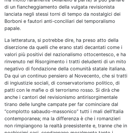
di un fiancheggiamento della vulgata revisionista
lanciata negli stessi torni di tempo da nostalgici dei
Borboni e fautori anti-conciliari del temporalismo
papale.
La letteratura, si potrebbe dire, ha preso atto della
diserzione da quelli che erano stati decantati come i
valori più positivi del nazionalismo ottocentesco, e ha
rinvenuto nel Risorgimento i tratti deludenti di un mito
negativo di fondazione della comunità statale italiana.
Da qui un continuo pensiero al Novecento, che si tratti
di ingiustizie sociali, di conservatorismo politico, di
patti con le mafie o di terrorismo rosso. Si dirà che
anche i cantori del revisionismo antirisorgimentale
tirano delle lunghe campate per far cominciare dal
“complotto sabaudo-massonico” tutti i mali dell’Italia
contemporanea; ma la differenza è che i romanzieri
non rimpiangono la realtà preesistente e, tranne che in
pochissimi casi, condannano moralmente tanto i