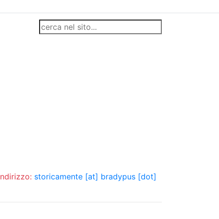
indirizzo:
storicamente [at] bradypus [dot]