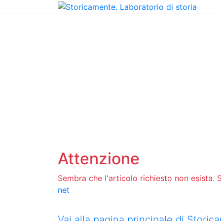
Home
Chi siamo
Contatti
Peer review
Attenzione
Sembra che l'articolo richiesto non esista. Si
net
Vai alla pagina principale di Stori