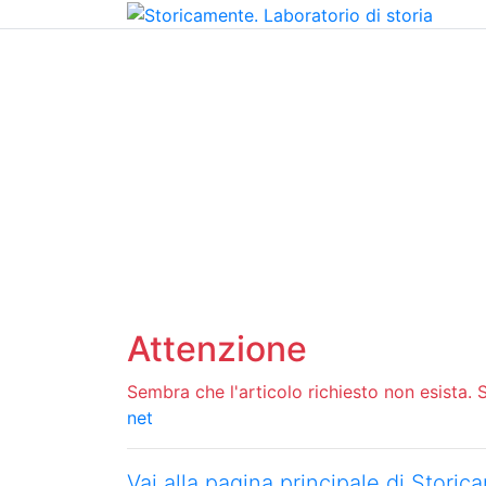
Home
Chi siamo
Contatti
Peer review
Attenzione
Sembra che l'articolo richiesto non esista. Si
net
Vai alla pagina principale di Stori