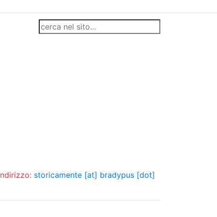
indirizzo:
storicamente [at] bradypus [dot]