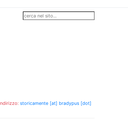
indirizzo:
storicamente [at] bradypus [dot]