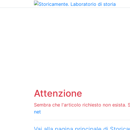
Home
Chi siamo
Contatti
Peer review
Attenzione
Sembra che l'articolo richiesto non esista. Si
net
Vai alla pagina principale di Stori