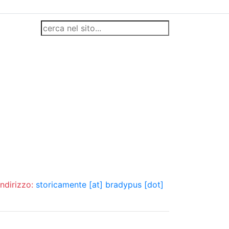
indirizzo:
storicamente [at] bradypus [dot]