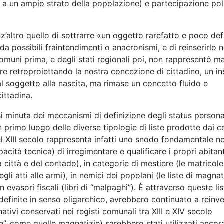
 a un ampio strato della popolazione)
e partecipazione pol
enz’altro quello di sottrarre «un oggetto rarefatto e poco def
a possibili fraintendimenti o anacronismi, e di reinserirlo n
omuni prima, e degli stati regionali poi, non rappresentò ma
 retroproiettando la nostra concezione di cittadino, un i
i al soggetto alla nascita, ma rimase un concetto fluido e
cittadina.
isi minuta dei meccanismi di definizione degli status persona
in primo luogo delle diverse tipologie di liste prodotte dai 
l XIII secolo rappresenta infatti uno snodo fondamentale ne
pacità tecnica) di irregimentare e qualificare i propri abitant
lla città e del contado), in categorie di mestiere (le matricole
egli atti alle armi), in nemici dei popolani (le liste di magnati
 evasori fiscali (libri di “malpaghi”). È attraverso queste li
ù definite in senso oligarchico, avrebbero continuato a reinv
tivi conservati nei registi comunali tra XIII e XIV secolo
e”, come quelle magnatizie) sarebbero stati utilizzati ancor