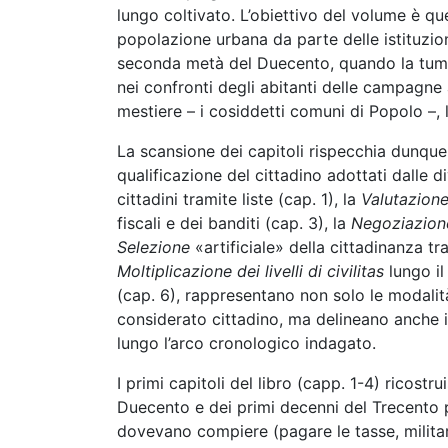
lungo coltivato. L’obiettivo del volume è que
popolazione urbana da parte delle istituzion
seconda metà del Duecento, quando la tumul
nei confronti degli abitanti delle campagne 
mestiere – i cosiddetti comuni di Popolo –, la
La scansione dei capitoli rispecchia dunque 
qualificazione del cittadino adottati dalle 
cittadini tramite liste (cap. 1), la
Valutazion
fiscali e dei banditi (cap. 3), la
Negoziazion
Selezione
«artificiale» della cittadinanza tra
Moltiplicazione dei livelli di civilitas
lungo il
(cap. 6), rappresentano non solo le modalit
considerato cittadino, ma delineano anche i
lungo l’arco cronologico indagato.
I primi capitoli del libro (capp. 1-4) ricos
Duecento e dei primi decenni del Trecento p
dovevano compiere (pagare le tasse, militare t