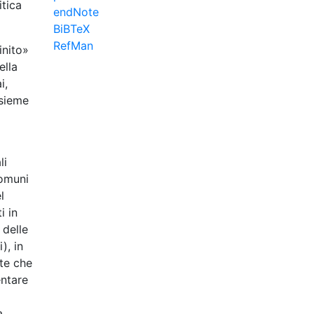
itica
endNote
BiBTeX
RefMan
inito»
ella
i,
nsieme
li
comuni
l
i in
 delle
), in
ste che
entare
a