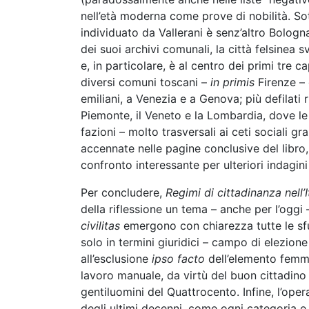
nell’età moderna come prove di nobilità. Sot
individuato da Vallerani è senz’altro Bolog
dei suoi archivi comunali, la città felsinea s
e, in particolare, è al centro dei primi tre
diversi comuni toscani –
in primis
Firenze –
emiliani, a Venezia e a Genova; più defilati 
Piemonte, il Veneto e la Lombardia, dove le 
fazioni – molto trasversali ai ceti sociali g
accennate nelle pagine conclusive del libr
confronto interessante per ulteriori indagini
Per concludere,
Regimi di cittadinanza nell
della riflessione un tema – anche per l’oggi –
civilitas
emergono con chiarezza tutte le sfu
solo in termini giuridici – campo di elezione 
all’esclusione
ipso facto
dell’elemento femmin
lavoro manuale, da virtù del buon cittadin
gentiluomini del Quattrocento. Infine, l’oper
degli ultimi decenni, come ogni categoria e 