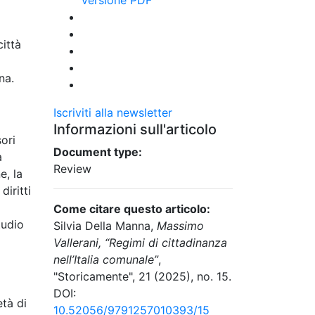
ittà
na.
Iscriviti alla newsletter
Informazioni sull'articolo
ori
Document type:
a
Review
e, la
iritti
Come citare questo articolo:
tudio
Silvia Della Manna,
Massimo
Vallerani, “Regimi di cittadinanza
nell’Italia comunale”
,
"Storicamente", 21 (2025), no. 15.
DOI:
età di
10.52056/9791257010393/15