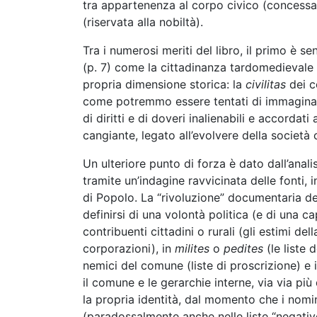
tra appartenenza al corpo civico
(concessa
(riservata alla nobiltà).
Tra i numerosi meriti del libro, il primo è s
(p. 7) come la cittadinanza tardomedievale d
propria dimensione storica: la
civilitas
dei c
come potremmo essere tentati di immaginare
di diritti e di doveri inalienabili e accordat
cangiante, legato all’evolvere della società 
Un ulteriore punto di forza è dato dall’anal
tramite un’indagine ravvicinata delle fonti, 
di Popolo. La “rivoluzione” documentaria de
definirsi di una volontà politica (e di una ca
contribuenti cittadini o rurali (gli estimi de
corporazioni), in
milites
o
pedites
(le liste d
nemici del comune (liste di proscrizione) e in
il comune e le gerarchie interne, via via pi
la propria identità, dal momento che i nomina
(paradossalmente anche nelle liste “negativ