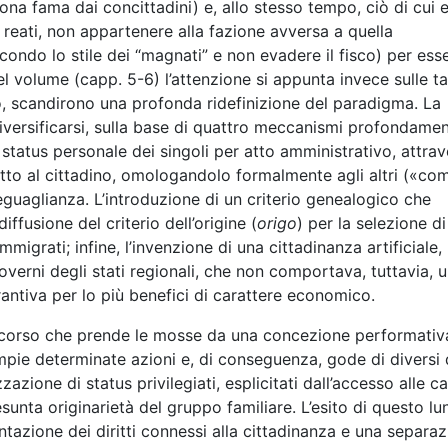
na fama dai concittadini) e, allo stesso tempo, ciò di cui e
ati, non appartenere alla fazione avversa a quella
do lo stile dei “magnati” e non evadere il fisco) per ess
el volume (capp. 5-6) l’attenzione si appunta invece sulle t
o, scandirono una profonda ridefinizione del paradigma. La
diversificarsi, sulla base di quattro meccanismi profondame
o status personale dei singoli per atto amministrativo, attra
tto al cittadino, omologandolo formalmente agli altri («co
 eguaglianza. L’introduzione di un criterio genealogico che
diffusione del criterio dell’origine (
origo
) per la selezione di
migrati; infine, l’invenzione di una cittadinanza artificiale,
overni degli stati regionali, che non comportava, tuttavia, 
antiva per lo più benefici di carattere economico.
percorso che prende le mosse da una concezione performativ
pie determinate azioni e, di conseguenza, gode di diversi di
izzazione di status privilegiati, esplicitati dall’accesso alle c
esunta originarietà del gruppo familiare. L’esito di questo l
zione dei diritti connessi alla cittadinanza e una separaz