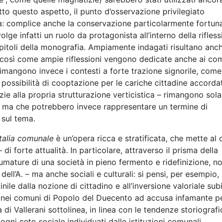
to questo aspetto, il punto d’osservazione privilegiato
na: complice anche la conservazione particolarmente fortun
volge infatti un ruolo da protagonista all’interno della rifles
 capitoli della monografia. Ampiamente indagati risultano anc
 così come ampie riflessioni vengono dedicate anche ai co
rimangono invece i contesti a forte trazione signorile, come 
possibilità di cooptazione per le cariche cittadine accordat
razie alla propria strutturazione verticistica – rimangono so
o, ma che potrebbero invece rappresentare un termine di
 sul tema.
’Italia comunale
è un’opera ricca e stratificata, che mette al 
 di forte attualità. In particolare, attraverso il prisma della
mature di una società in pieno fermento e ridefinizione, n
dell’A. – ma anche sociali e culturali: si pensi, per esempio,
ile dalla nozione di cittadino e all’inversione valoriale sub
o nei comuni di Popolo del Duecento ad accusa infamante pe
a di Vallerani sottolinea, in linea con le tendenze storiograf
ogni ceto sociale individuati dalle istituzioni comunali