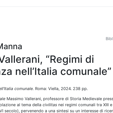
Sommario
Archivio
Bib
 Manna
allerani, “Regimi di
za nell’Italia comunale”
ll’Italia comunale.
Roma: Viella, 2024. 238 pp.
ale
Massimo Vallerani, professore di Storia Medievale pres
colazione al tema della
civilitas
nei regimi comunali tra XIII 
XVI secolo), pervenendo a una sintesi su un interesse di rice