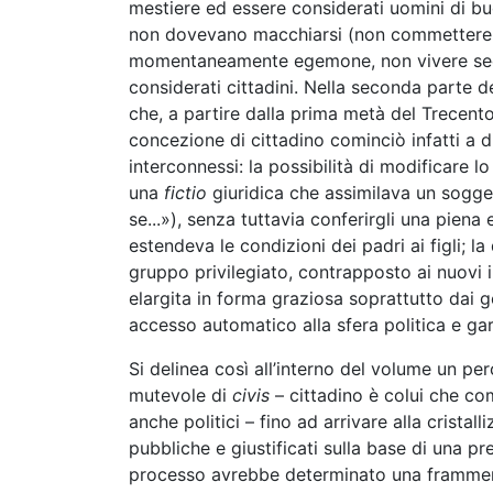
mestiere ed essere considerati uomini di buo
non dovevano macchiarsi (non commettere re
momentaneamente egemone, non vivere secon
considerati cittadini. Nella seconda parte d
che, a partire dalla prima metà del Trecent
concezione di cittadino cominciò infatti a 
interconnessi: la possibilità di modificare l
una
fictio
giuridica che assimilava un sogge
se...»), senza tuttavia conferirgli una piena
estendeva le condizioni dei padri ai figli; la 
gruppo privilegiato, contrapposto ai nuovi im
elargita in forma graziosa soprattutto dai g
accesso automatico alla sfera politica e gar
Si delinea così all’interno del volume un 
mutevole di
civis
– cittadino è colui che com
anche politici – fino ad arrivare alla cristall
pubbliche e giustificati sulla base di una pr
processo avrebbe determinato una frammenta