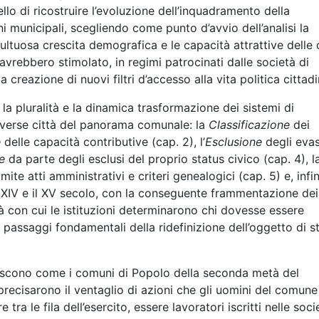
llo di ricostruire l’evoluzione dell’inquadramento della
i municipali, scegliendo come punto d’avvio dell’analisi la
tuosa crescita demografica e le capacità attrattive delle c
avrebbero stimolato, in regimi patrocinati dalle società di
 creazione di nuovi filtri d’accesso alla vita politica cittadi
la pluralità e la dinamica trasformazione dei sistemi di
diverse città del panorama comunale: la
Classificazione
dei
e
delle capacità contributive (cap. 2), l’
Esclusione
degli evas
e
da parte degli esclusi del proprio status civico (cap. 4), l
mite atti amministrativi e criteri genealogici (cap. 5) e, infin
 XIV e il XV secolo, con la conseguente frammentazione dei d
à con cui le istituzioni determinarono chi dovesse essere
 passaggi fondamentali della ridefinizione dell’oggetto di s
truiscono come i comuni di Popolo della seconda metà del
recisarono il ventaglio di azioni che gli uomini del comune
ra le fila dell’esercito, essere lavoratori iscritti nelle soci