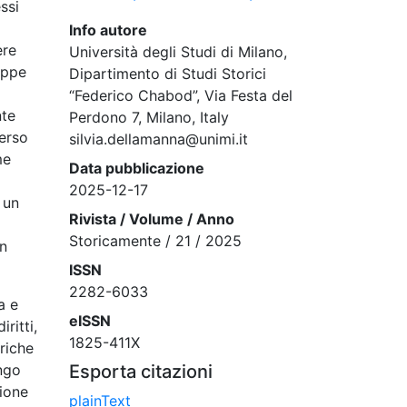
ssi
Info autore
ere
Università degli Studi di Milano,
appe
Dipartimento di Studi Storici
“Federico Chabod”, Via Festa del
nte
Perdono 7, Milano, Italy
verso
silvia.dellamanna@unimi.it
me
Data pubblicazione
2025-12-17
 un
Rivista / Volume / Anno
Storicamente / 21 / 2025
un
ISSN
2282-6033
a e
eISSN
ritti,
1825-411X
ariche
ungo
Esporta citazioni
ione
plainText