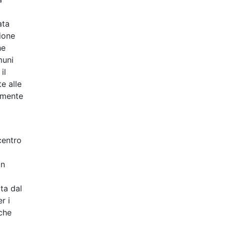
ata
sione
he
muni
il
e alle
lamente
centro
on
ita dal
r i
iche