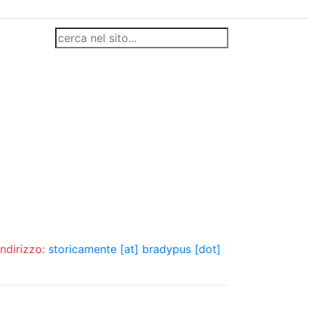
indirizzo:
storicamente [at] bradypus [dot]