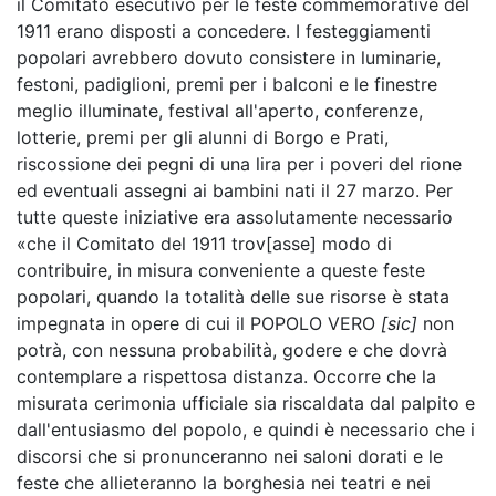
il Comitato esecutivo per le feste commemorative del
1911 erano disposti a concedere. I festeggiamenti
popolari avrebbero dovuto consistere in luminarie,
festoni, padiglioni, premi per i balconi e le finestre
meglio illuminate, festival all'aperto, conferenze,
lotterie, premi per gli alunni di Borgo e Prati,
riscossione dei pegni di una lira per i poveri del rione
ed eventuali assegni ai bambini nati il 27 marzo. Per
tutte queste iniziative era assolutamente necessario
«che il Comitato del 1911 trov[asse] modo di
contribuire, in misura conveniente a queste feste
popolari, quando la totalità delle sue risorse è stata
impegnata in opere di cui il POPOLO VERO
[sic]
non
potrà, con nessuna probabilità, godere e che dovrà
contemplare a rispettosa distanza. Occorre che la
misurata cerimonia ufficiale sia riscaldata dal palpito e
dall'entusiasmo del popolo, e quindi è necessario che i
discorsi che si pronunceranno nei saloni dorati e le
feste che allieteranno la borghesia nei teatri e nei