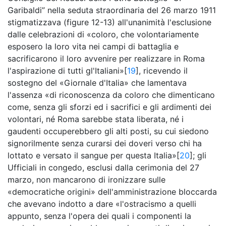
Garibaldi” nella seduta straordinaria del 26 marzo 1911
stigmatizzava (figure 12-13) all'unanimità l'esclusione
dalle celebrazioni di «coloro, che volontariamente
esposero la loro vita nei campi di battaglia e
sacrificarono il loro avvenire per realizzare in Roma
l'aspirazione di tutti gl'Italiani»[
19
], ricevendo il
sostegno del «Giornale d'Italia» che lamentava
l'assenza «di riconoscenza da coloro che dimenticano
come, senza gli sforzi ed i sacrifici e gli ardimenti dei
volontari, né Roma sarebbe stata liberata, né i
gaudenti occuperebbero gli alti posti, su cui siedono
signorilmente senza curarsi dei doveri verso chi ha
lottato e versato il sangue per questa Italia»[
20
]; gli
Ufficiali in congedo, esclusi dalla cerimonia del 27
marzo, non mancarono di ironizzare sulle
«democratiche origini» dell'amministrazione bloccarda
che avevano indotto a dare «l'ostracismo a quelli
appunto, senza l'opera dei quali i componenti la