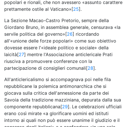
popolari e rionali, che non avessero «assunto carattere
prettamente ostile al Vaticano»[
25
].
La Sezione Macao-Castro Pretorio, sempre della
Giordano Bruno, in assemblea generale, censurava «la
servile politica del governo»[
26
] ricordando
all'«unione delle forze popolari» come suo obiettivo
dovesse essere l'«ideale politico e sociale» della
laicità[
27
] mentre l'Associazione anticlericale Prati
riusciva a promuovere conferenze con la
partecipazione di consiglieri comunali[
28
].
All'anticlericalismo si accompagnava poi nelle fila
repubblicane la polemica antimonarchica che si
giocava sulla critica dell'annessione da parte dei
Savoia della tradizione mazziniana, depurata dalla sua
componente repubblicana[
29
]. Le celebrazioni ufficiali
erano così mirate «a glorificare uomini ed istituti
intorno ai quali non può essere unanime il giudizio e il