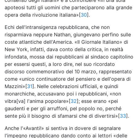
consenso degli italiani» e a confondere «in una sola
apoteosi tutti gli uomini che parteciparono alla grande
opera della rivoluzione italiana»[
30
].
Echi dell'intransigenza repubblicana, che non
risparmiava neppure Nathan, giungevano perfino sulle
coste atlantiche dell'America. «Il Giornale Italiano» di
New York, infatti, dava conto della critica, in realtà
infondata, mossa dai repubblicani al sindaco capitolino
per essersi questi, a loro dire, nel suo ricordato
discorso commemorativo del 10 marzo, rappresentato
come «unico continuatore del pensiero e dell'opera di
Mazzini»[
31
]. Nelle celebrazioni ufficiali, e quindi
monarchiche, accusavano poi i repubblicani, «non
vibra[va] l'anima popolare»[
32
]; esse erano «pei
gaudenti e per gli arruffoni, pel popolo no, perché
sente più il bisogno di sfamarsi che di divertirsi»[
33
].
Anche l'«Avanti!» si sentiva in dovere di segnalare
l'impegno repubblicano dando conto ai lettori «delle