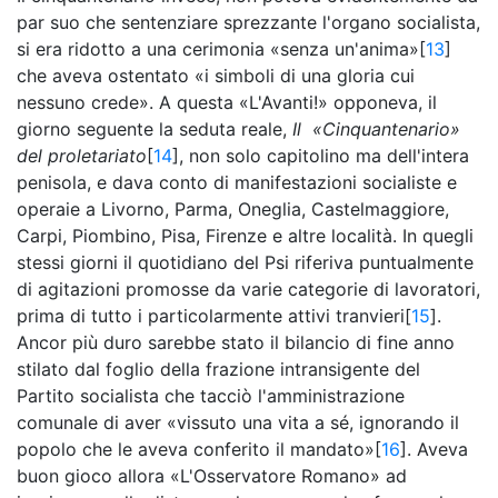
par suo che sentenziare sprezzante l'organo socialista,
si era ridotto a una cerimonia «senza un'anima»[
13
]
che aveva ostentato «i simboli di una gloria cui
nessuno crede». A questa «L'Avanti!» opponeva, il
giorno seguente la seduta reale,
Il «Cinquantenario»
del proletariato
[
14
], non solo capitolino ma dell'intera
penisola, e dava conto di manifestazioni socialiste e
operaie a Livorno, Parma, Oneglia, Castelmaggiore,
Carpi, Piombino, Pisa, Firenze e altre località. In quegli
stessi giorni il quotidiano del Psi riferiva puntualmente
di agitazioni promosse da varie categorie di lavoratori,
prima di tutto i particolarmente attivi tranvieri[
15
].
Ancor più duro sarebbe stato il bilancio di fine anno
stilato dal foglio della frazione intransigente del
Partito socialista che tacciò l'amministrazione
comunale di aver «vissuto una vita a sé, ignorando il
popolo che le aveva conferito il mandato»[
16
]. Aveva
buon gioco allora «L'Osservatore Romano» ad