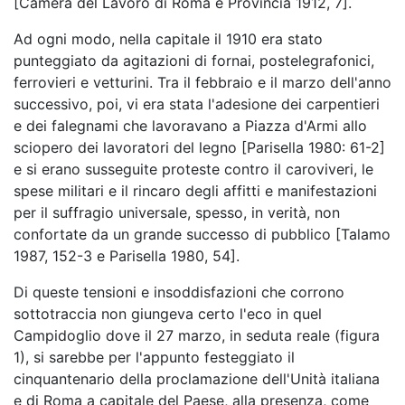
[Camera del Lavoro di Roma e Provincia 1912, 7].
Ad ogni modo, nella capitale il 1910 era stato
punteggiato da agitazioni di fornai, postelegrafonici,
ferrovieri e vetturini. Tra il febbraio e il marzo dell'anno
successivo, poi, vi era stata l'adesione dei carpentieri
e dei falegnami che lavoravano a Piazza d'Armi allo
sciopero dei lavoratori del legno [Parisella 1980: 61-2]
e si erano susseguite proteste contro il caroviveri, le
spese militari e il rincaro degli affitti e manifestazioni
per il suffragio universale, spesso, in verità, non
confortate da un grande successo di pubblico [Talamo
1987, 152-3 e Parisella 1980, 54].
Di queste tensioni e insoddisfazioni che corrono
sottotraccia non giungeva certo l'eco in quel
Campidoglio dove il 27 marzo, in seduta reale (figura
1), si sarebbe per l'appunto festeggiato il
cinquantenario della proclamazione dell'Unità italiana
e di Roma a capitale del Paese, alla presenza, come