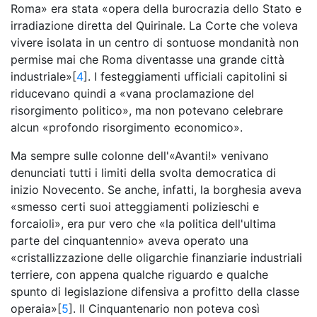
Roma» era stata «opera della burocrazia dello Stato e
irradiazione diretta del Quirinale. La Corte che voleva
vivere isolata in un centro di sontuose mondanità non
permise mai che Roma diventasse una grande città
industriale»[
4
]. I festeggiamenti ufficiali capitolini si
riducevano quindi a «vana proclamazione del
risorgimento politico», ma non potevano celebrare
alcun «profondo risorgimento economico».
Ma sempre sulle colonne dell'«Avanti!» venivano
denunciati tutti i limiti della svolta democratica di
inizio Novecento. Se anche, infatti, la borghesia aveva
«smesso certi suoi atteggiamenti polizieschi e
forcaioli», era pur vero che «la politica dell'ultima
parte del cinquantennio» aveva operato una
«cristallizzazione delle oligarchie finanziarie industriali
terriere, con appena qualche riguardo e qualche
spunto di legislazione difensiva a profitto della classe
operaia»[
5
]. Il Cinquantenario non poteva così