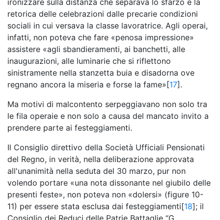
ironizzare sulla distanza che separava lo sfarzo e la
retorica delle celebrazioni dalle precarie condizioni
sociali in cui versava la classe lavoratrice. Agli operai,
infatti, non poteva che fare «penosa impressione»
assistere «agli sbandieramenti, ai banchetti, alle
inaugurazioni, alle luminarie che si riflettono
sinistramente nella stanzetta buia e disadorna ove
regnano ancora la miseria e forse la fame»[
17
].
Ma motivi di malcontento serpeggiavano non solo tra
le fila operaie e non solo a causa del mancato invito a
prendere parte ai festeggiamenti.
Il Consiglio direttivo della Società Ufficiali Pensionati
del Regno, in verità, nella deliberazione approvata
all'unanimità nella seduta del 30 marzo, pur non
volendo portare «una nota dissonante nel giubilo delle
presenti feste», non poteva non «dolersi» (figure 10-
11) per essere stata esclusa dai festeggiamenti[
18
]; il
Consiglio dei Reduci delle Patrie Battaglie “G.