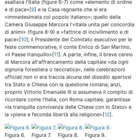
esaltava l'Italia (figure 6-7) come «elemento di ordine
e di pace»[
9
] e la Casa regnante che si era
«immedesimata col popolo italiano»; quello della
Camera Giuseppe Marcora l'«Italia unita per concordia
di animi» (figure 8-9) e «fattrice di incivilimento e di
pace»[
10
]; il Presidente del Comitato esecutivo per le
feste commemorative, il conte Enrico di San Martino,
«il Paese tranquillo»[
11
]. A parte, infine, il breve cenno
di Marcora all'affrancamento della capitale «da ogni
signoria forestiera o teocratica», nelle celebrazioni
ufficiali non vi era traccia alcuna del dissidio apertosi
tra Stato e Chiesa con la questione romana; anzi,
proprio Vittorio Emanuele III si assumeva il compito di
ricordare come l'Italia, con Roma capitale, garantisse
«la tranquilla convivenza delle Chiese con lo Stato» e
la «piena e feconda libertà alla religione»[
12
].
Figura 6.
Figura 7.
Figura 8.
Figura 9.