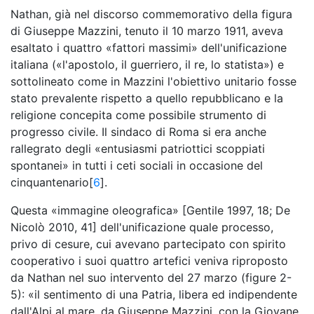
Nathan, già nel discorso commemorativo della figura
di Giuseppe Mazzini, tenuto il 10 marzo 1911, aveva
esaltato i quattro «fattori massimi» dell'unificazione
italiana («l'apostolo, il guerriero, il re, lo statista») e
sottolineato come in Mazzini l'obiettivo unitario fosse
stato prevalente rispetto a quello repubblicano e la
religione concepita come possibile strumento di
progresso civile. Il sindaco di Roma si era anche
rallegrato degli «entusiasmi patriottici scoppiati
spontanei» in tutti i ceti sociali in occasione del
cinquantenario[
6
].
Questa «immagine oleografica» [Gentile 1997, 18; De
Nicolò 2010, 41] dell'unificazione quale processo,
privo di cesure, cui avevano partecipato con spirito
cooperativo i suoi quattro artefici veniva riproposto
da Nathan nel suo intervento del 27 marzo (figure 2-
5): «il sentimento di una Patria, libera ed indipendente
dall'Alpi al mare, da Giuseppe Mazzini, con la Giovane