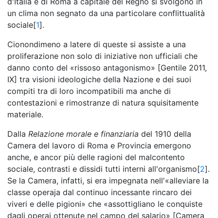
d'Italia e di Roma a capitale del Regno si svolgono in
un clima non segnato da una particolare conflittualità
sociale[
1
].
Cionondimeno a latere di queste si assiste a una
proliferazione non solo di iniziative non ufficiali che
danno conto del «rissoso antagonismo» [Gentile 2011,
IX] tra visioni ideologiche della Nazione e dei suoi
compiti tra di loro incompatibili ma anche di
contestazioni e rimostranze di natura squisitamente
materiale.
Dalla
Relazione morale e finanziaria
del 1910 della
Camera del lavoro di Roma e Provincia emergono
anche, e ancor più delle ragioni del malcontento
sociale, contrasti e dissidi tutti interni all'organismo[
2
].
Se la Camera, infatti, si era impegnata nell'«alleviare la
classe operaja dal continuo incessante rincaro dei
viveri e delle pigioni» che «assottigliano le conquiste
dagli operai ottenute nel campo del salario» [Camera