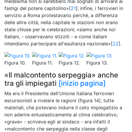
medesima non si sarebbero mai sognati di arrivare ai
fastigi del potere capitolino»[
21
]; infine, i ferrovieri in
servizio a Roma protestavano perché, a differenza
delle altre città, nella capitale le stazioni non erano
state chiuse per le celebrazioni; «siamo anche noi
Italiani, - osservavano stizziti - e come italiani
intendiamo partecipare all'esultanza nazionale»[
22
].
Figura 10.
Figura 11.
Figura 12.
Figura 13.
«Il malcontento serpeggia» anche
tra gli impiegati
[inizio pagina]
Ma era il Presidente dell'Unione italiana ferrovieri
escursionisti a rivelare le ragioni (figura 14), tutte
materiali, che potevano indurre il ceto impiegatizio a
non aderire entusiasticamente al clima celebrativo;
«grave» - scriveva egli al sindaco - era infatti il
«malcontento che serpeggia nella classe degli