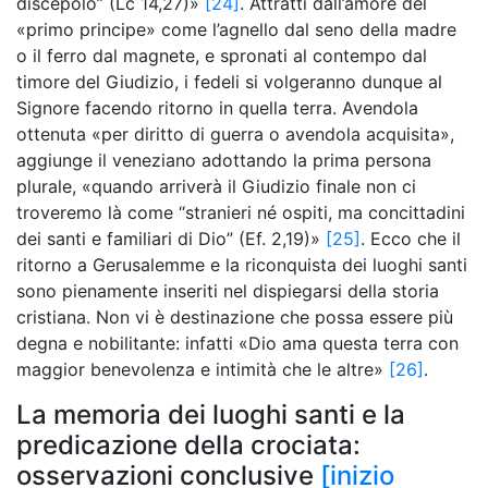
discepolo” (Lc 14,27)»
[24]
. Attratti dall’amore del
«primo principe» come l’agnello dal seno della madre
o il ferro dal magnete, e spronati al contempo dal
timore del Giudizio, i fedeli si volgeranno dunque al
Signore facendo ritorno in quella terra. Avendola
ottenuta «per diritto di guerra o avendola acquisita»,
aggiunge il veneziano adottando la prima persona
plurale, «quando arriverà il Giudizio finale non ci
troveremo là come “stranieri né ospiti, ma concittadini
dei santi e familiari di Dio”
(Ef. 2,19)»
[25]
. Ecco che il
ritorno a Gerusalemme e la riconquista dei luoghi santi
sono pienamente inseriti nel dispiegarsi della storia
cristiana. Non vi è destinazione che possa essere più
degna e nobilitante: infatti «Dio ama questa terra con
maggior benevolenza e intimità che le altre»
[26]
.
La memoria dei luoghi santi e la
predicazione della crociata:
osservazioni conclusive
[inizio