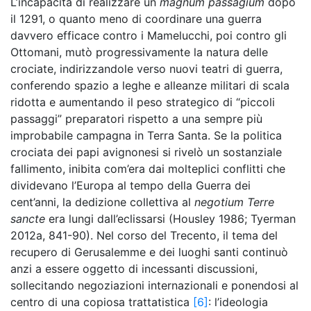
L’incapacità di realizzare un
magnum passagium
dopo
il 1291, o quanto meno di coordinare una guerra
davvero efficace contro i Mamelucchi, poi contro gli
Ottomani, mutò progressivamente la natura delle
crociate, indirizzandole verso nuovi teatri di guerra,
conferendo spazio a leghe e alleanze militari di scala
ridotta e aumentando il peso strategico di “piccoli
passaggi” preparatori rispetto a una sempre più
improbabile campagna in Terra Santa. Se la politica
crociata dei papi avignonesi si rivelò un sostanziale
fallimento, inibita com’era dai molteplici conflitti che
dividevano l’Europa al tempo della Guerra dei
cent’anni, la dedizione collettiva al
negotium Terre
sancte
era lungi dall’eclissarsi (Housley 1986; Tyerman
2012a, 841-90). Nel corso del Trecento, il tema del
recupero di Gerusalemme e dei luoghi santi continuò
anzi a essere oggetto di incessanti discussioni,
sollecitando negoziazioni internazionali e ponendosi al
centro di una copiosa trattatistica
[6]
: l’ideologia