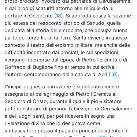
proto-crociato invocato dal patriarca di Gerusalemme,
e dai prodigi scaturiti attorno alle reliquie da lui
portate in Occidente
[18]
. Si approda così alla sezione
più estesa del resoconto storico di Sanudo, quella
dedicata alla storia delle crociate, che occupa buona
parte del terzo libro: la Terra Santa diviene in questo
contesto il teatro dell’eroismo militare, ma anche delle
difficoltà incontrate dai crociati, le cui spedizioni
vengono ripercorse dall’epoca di Pietro l’Eremita e di
Goffredo di Buglione fino al tempo in cui scrive
l’autore, contemporaneo della caduta di Acri
[19]
.
L’incipit di questa narrazione è significativamente
assegnato al pellegrinaggio di Pietro l’Eremita al
Sepolcro di Cristo, durante il quale il pio visitatore
poté constatare di persona l’abiezione di Gerusalemme
e dei luoghi santi, per poi ricevere in sogno una
rivelazione divina che lo designava come
ambasciatore presso il papa e i principi occidentali in