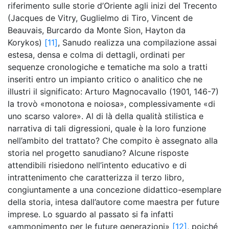
riferimento sulle storie d’Oriente agli inizi del Trecento
(Jacques de Vitry, Guglielmo di Tiro, Vincent de
Beauvais, Burcardo da Monte Sion, Hayton da
Korykos)
[11]
, Sanudo realizza una compilazione assai
estesa, densa e colma di dettagli, ordinati per
sequenze cronologiche e tematiche ma solo a tratti
inseriti entro un impianto critico o analitico che ne
illustri il significato: Arturo Magnocavallo (1901, 146-7)
la trovò «monotona e noiosa», complessivamente «di
uno scarso valore». Al di là della qualità stilistica e
narrativa di tali digressioni, quale è la loro funzione
nell’ambito del trattato? Che compito è assegnato alla
storia nel progetto sanudiano? Alcune risposte
attendibili risiedono nell’intento educativo e di
intrattenimento che caratterizza il terzo libro,
congiuntamente a una concezione didattico-esemplare
della storia, intesa dall’autore come maestra per future
imprese. Lo sguardo al passato si fa infatti
«ammonimento per le future generazioni»
[12]
, poiché