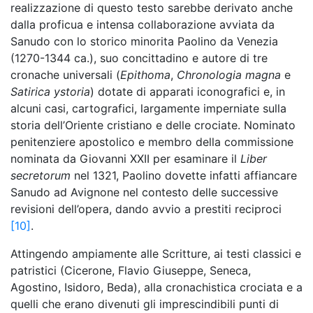
realizzazione di questo testo sarebbe derivato anche
dalla proficua e intensa collaborazione avviata da
Sanudo con lo storico minorita Paolino da Venezia
(1270-1344 ca.), suo concittadino e autore di tre
cronache universali (
Epithoma
,
Chronologia magna
e
Satirica
ystoria
) dotate di apparati iconografici e, in
alcuni casi, cartografici, largamente imperniate sulla
storia dell’Oriente cristiano e delle crociate. Nominato
penitenziere apostolico e membro della commissione
nominata da Giovanni XXII per esaminare il
Liber
secretorum
nel 1321, Paolino dovette infatti affiancare
Sanudo ad Avignone nel contesto delle successive
revisioni dell’opera, dando avvio a prestiti reciproci
[10]
.
Attingendo ampiamente alle Scritture, ai testi classici e
patristici (Cicerone, Flavio Giuseppe, Seneca,
Agostino, Isidoro, Beda), alla cronachistica crociata e a
quelli che erano divenuti gli imprescindibili punti di