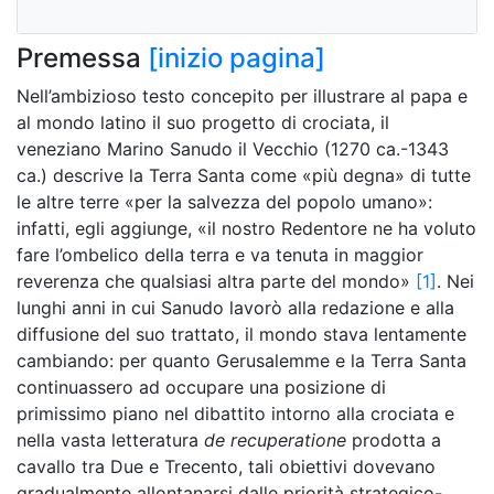
Premessa
[inizio pagina]
Nell’ambizioso testo concepito per illustrare al papa e
al mondo latino il suo progetto di crociata, il
veneziano Marino Sanudo il Vecchio (1270 ca.-1343
ca.) descrive la Terra Santa come «più degna» di tutte
le altre terre «per la salvezza del popolo umano»:
infatti, egli aggiunge, «il nostro Redentore ne ha voluto
fare l’ombelico della terra e va tenuta in maggior
reverenza che qualsiasi altra parte del mondo»
[1]
. Nei
lunghi anni in cui Sanudo lavorò alla redazione e alla
diffusione d
el suo trattato, il mondo stava lentamente
cambiando: per quanto Gerusalemme e la Terra Santa
continuassero ad occupare una posizione di
primissimo piano nel dibattito intorno alla crociata e
nella vasta letteratura
de recuperatione
prodotta a
cavallo tra Due e Trecento, tali obiettivi dovevano
gradualmente allontanarsi dalle priorità strategico-