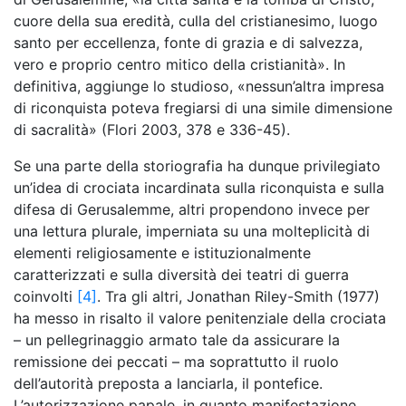
cuore della sua eredità, culla del cristianesimo, luogo
santo per eccellenza, fonte di grazia e di salvezza,
vero e proprio centro mitico della cristianità». In
definitiva, aggiunge lo studioso, «nessun’altra impresa
di riconquista poteva fregiarsi di una simile dimensione
di sacralità» (Flori 2003, 378 e 336-45).
Se una parte della storiografia ha dunque privilegiato
un’idea di crociata incardinata sulla riconquista e sulla
difesa di Gerusalemme, altri propendono invece per
una lettura plurale, imperniata su una molteplicità di
elementi religiosamente e istituzionalmente
caratterizzati e sulla diversità dei teatri di guerra
coinvolti
[4]
. Tra gli altri, Jonathan Riley-Smith (1977)
ha messo in risalto il valore penitenziale della crociata
– un pellegrinaggio armato tale da assicurare la
remissione dei peccati – ma soprattutto il ruolo
dell’autorità preposta a lanciarla, il pontefice.
L’autorizzazione papale, in quanto manifestazione