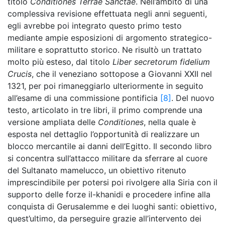
titolo
Conditiones Terrae Sanctae
. Nell’ambito di una
complessiva revisione effettuata negli anni seguenti,
egli avrebbe poi integrato questo primo testo
mediante ampie esposizioni di argomento strategico-
militare e soprattutto storico. Ne risultò un trattato
molto più esteso, dal titolo
Liber secretorum fidelium
Crucis
, che il veneziano sottopose a Giovanni XXII nel
1321, per poi rimaneggiarlo ulteriormente in seguito
all’esame di una commissione pontificia
[8]
. Del nuovo
testo, articolato in tre libri, il primo comprende una
versione ampliata delle
Conditiones
, nella quale è
esposta nel dettaglio l’opportunità di realizzare un
blocco mercantile ai danni dell’Egitto. Il secondo libro
si concentra sull’attacco militare da sferrare al cuore
del Sultanato mamelucco, un obiettivo ritenuto
imprescindibile per potersi poi rivolgere alla Siria con il
supporto delle forze il-khanidi e procedere infine alla
conquista di Gerusalemme e dei luoghi santi: obiettivo,
quest’ultimo, da perseguire grazie all’intervento dei