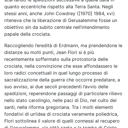
quanto eccentriche rispetto alla Terra Santa. Negli
stessi anni, anche John Cowdrey ([1970] 1984, xvi)
riteneva che la liberazione di Gerusalemme fosse
un
obiettivo sin da subito centrale nell’intendimento
papale della crociata.
Raccogliendo l’eredità di Erdmann, ma prendendone le
distanze su molti punti, Jean Flori si è più
recentemente soffermato sulla protostoria delle
crociate, nella convinzione che esse affondassero le
loro radici concettuali in quel lungo processo di
sacralizzazione della guerra che occorre predatare, a
suo avviso, ai due secoli precedenti l’avvio delle
spedizioni, reperendone passaggi di particolare rilievo
nello stato carolingio, nelle paci di Dio, nel culto dei
santi, nella riforma gregoriana. Tra i molti elementi
fondativi di un’idea di crociata veramente poliedrica,
Flori sottolinea il valore di quelli connessi al recupero
di Gerusalemme, «la città santa e la tomba di Cristo,