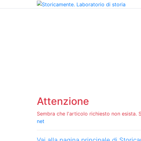
Home
Chi siamo
Contatti
Peer review
Attenzione
Sembra che l'articolo richiesto non esista. Si
net
Vai alla pagina principale di Stori