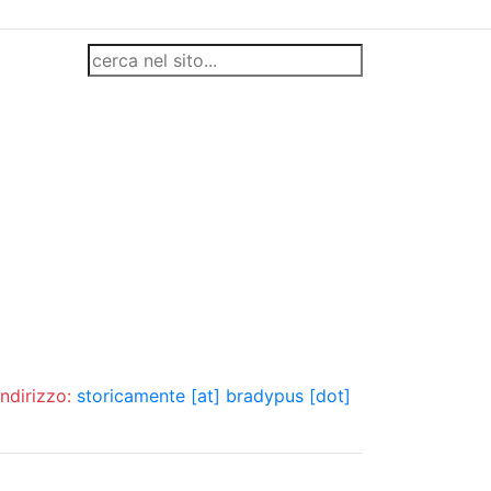
indirizzo:
storicamente [at] bradypus [dot]