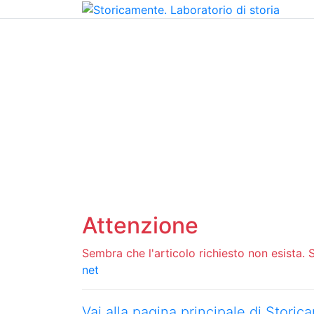
Home
Chi siamo
Contatti
Peer review
Attenzione
Sembra che l'articolo richiesto non esista. Si
net
Vai alla pagina principale di Stori