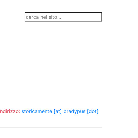
indirizzo:
storicamente [at] bradypus [dot]