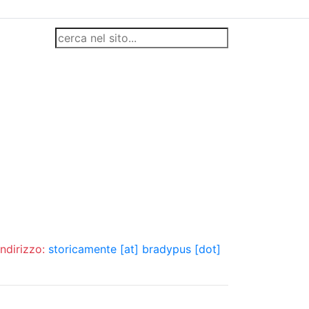
indirizzo:
storicamente [at] bradypus [dot]