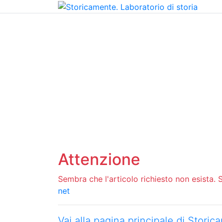
Home
Chi siamo
Contatti
Peer review
Attenzione
Sembra che l'articolo richiesto non esista. Si
net
Vai alla pagina principale di Stori