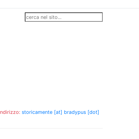
indirizzo:
storicamente [at] bradypus [dot]