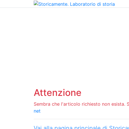
Home
Chi siamo
Contatti
Peer review
Attenzione
Sembra che l'articolo richiesto non esista. Si
net
Vai alla pagina principale di Stori