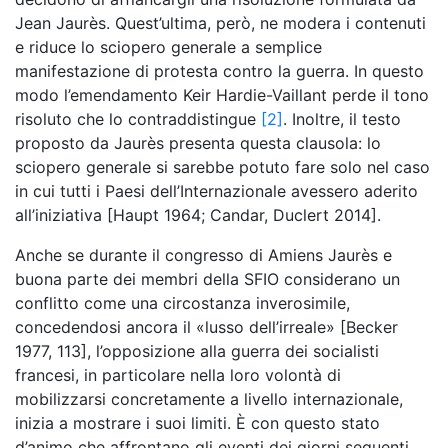
Jean Jaurès. Quest’ultima, però, ne modera i contenuti
e riduce lo sciopero generale a semplice
manifestazione di protesta contro la guerra. In questo
modo l’emendamento Keir Hardie-Vaillant perde il tono
risoluto che lo contraddistingue
[2]
. Inoltre, il testo
proposto da Jaurès presenta questa clausola: lo
sciopero generale si sarebbe potuto fare solo nel caso
in cui tutti i Paesi dell’Internazionale avessero aderito
all’iniziativa [Haupt 1964; Candar, Duclert 2014].
Anche se durante il congresso di Amiens Jaurès e
buona parte dei membri della SFIO considerano un
conflitto come una circostanza inverosimile,
concedendosi ancora il «lusso dell’irreale» [Becker
1977, 113], l’opposizione alla guerra dei socialisti
francesi, in particolare nella loro volontà di
mobilizzarsi concretamente a livello internazionale,
inizia a mostrare i suoi limiti. È con questo stato
d’animo che affrontano gli eventi dei giorni seguenti