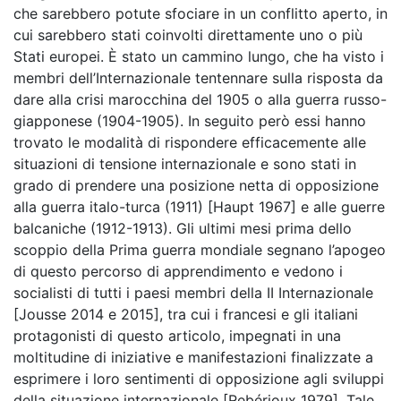
che sarebbero potute sfociare in un conflitto aperto, in
cui sarebbero stati coinvolti direttamente uno o più
Stati europei. È stato un cammino lungo, che ha visto i
membri dell’Internazionale tentennare sulla risposta da
dare alla crisi marocchina del 1905 o alla guerra russo-
giapponese (1904-1905). In seguito però essi hanno
trovato le modalità di rispondere efficacemente alle
situazioni di tensione internazionale e sono stati in
grado di prendere una posizione netta di opposizione
alla guerra italo-turca (1911) [Haupt 1967] e alle guerre
balcaniche (1912-1913). Gli ultimi mesi prima dello
scoppio della Prima guerra mondiale segnano l’apogeo
di questo percorso di apprendimento e vedono i
socialisti di tutti i paesi membri della II Internazionale
[Jousse 2014 e 2015], tra cui i francesi e gli italiani
protagonisti di questo articolo, impegnati in una
moltitudine di iniziative e manifestazioni finalizzate a
esprimere i loro sentimenti di opposizione agli sviluppi
della situazione internazionale [Rebérioux 1979]. Tale