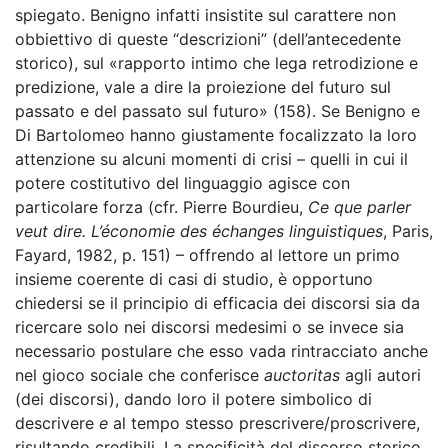
spiegato. Benigno infatti insistite sul carattere non
obbiettivo di queste “descrizioni” (dell’antecedente
storico), sul «rapporto intimo che lega retrodizione e
predizione, vale a dire la proiezione del futuro sul
passato e del passato sul futuro» (158). Se Benigno e
Di Bartolomeo hanno giustamente focalizzato la loro
attenzione su alcuni momenti di crisi – quelli in cui il
potere costitutivo del linguaggio agisce con
particolare forza (cfr. Pierre Bourdieu,
Ce que parler
veut dire. L’économie des échanges linguistiques
, Paris,
Fayard, 1982, p. 151) – offrendo al lettore un primo
insieme coerente di casi di studio, è opportuno
chiedersi se il principio di efficacia dei discorsi sia da
ricercare solo nei discorsi medesimi o se invece sia
necessario postulare che esso vada rintracciato anche
nel gioco sociale che conferisce
auctoritas
agli autori
(dei discorsi), dando loro il potere simbolico di
descrivere
e
al tempo stesso prescrivere/proscrivere,
risultando credibili. La specificità del discorso storico