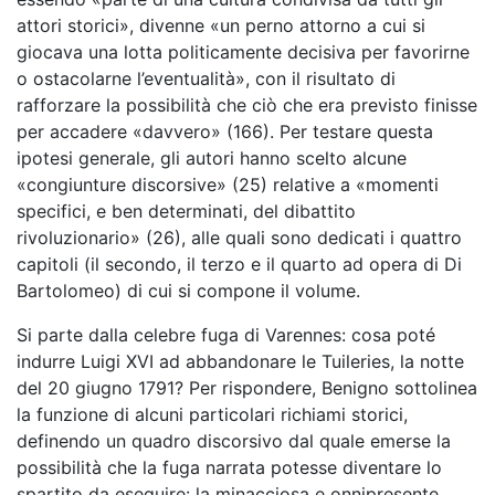
attori storici», divenne «un perno attorno a cui si
giocava una lotta politicamente decisiva per favorirne
o ostacolarne l’eventualità», con il risultato di
rafforzare la possibilità che ciò che era previsto finisse
per accadere «davvero» (166). Per testare questa
ipotesi generale, gli autori hanno scelto alcune
«congiunture discorsive» (25) relative a «momenti
specifici, e ben determinati, del dibattito
rivoluzionario» (26), alle quali sono dedicati i quattro
capitoli (il secondo, il terzo e il quarto ad opera di Di
Bartolomeo) di cui si compone il volume.
Si parte dalla celebre fuga di Varennes: cosa poté
indurre Luigi XVI ad abbandonare le Tuileries, la notte
del 20 giugno 1791? Per rispondere, Benigno sottolinea
la funzione di alcuni particolari richiami storici,
definendo un quadro discorsivo dal quale emerse la
possibilità che la fuga narrata potesse diventare lo
spartito da eseguire: la minacciosa e onnipresente