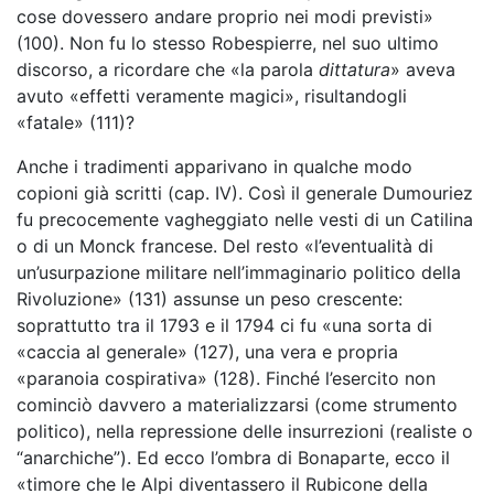
cose dovessero andare proprio nei modi previsti»
(100). Non fu lo stesso Robespierre, nel suo ultimo
discorso, a ricordare che «la parola
dittatura
» aveva
avuto «effetti veramente magici», risultandogli
«fatale» (111)?
Anche i tradimenti apparivano in qualche modo
copioni già scritti (cap. IV). Così il generale Dumouriez
fu precocemente vagheggiato nelle vesti di un Catilina
o di un Monck francese. Del resto «l’eventualità di
un’usurpazione militare nell’immaginario politico della
Rivoluzione» (131) assunse un peso crescente:
soprattutto tra il 1793 e il 1794 ci fu «una sorta di
«caccia al generale» (127), una vera e propria
«paranoia cospirativa» (128). Finché l’esercito non
cominciò davvero a materializzarsi (come strumento
politico), nella repressione delle insurrezioni (realiste o
“anarchiche”). Ed ecco l’ombra di Bonaparte, ecco il
«timore che le Alpi diventassero il Rubicone della