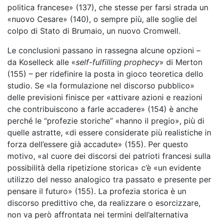
politica francese» (137), che stesse per farsi strada un
«nuovo Cesare» (140), o sempre più, alle soglie del
colpo di Stato di Brumaio, un nuovo Cromwell.
Le conclusioni passano in rassegna alcune opzioni –
da Koselleck alle «
self-fulfilling prophecy
» di Merton
(155) – per ridefinire la posta in gioco teoretica dello
studio. Se «la formulazione nel discorso pubblico»
delle previsioni finisce per «attivare azioni e reazioni
che contribuiscono a farle accadere» (154) è anche
perché le “profezie storiche” «hanno il pregio», più di
quelle astratte, «di essere considerate più realistiche in
forza dell’essere già accadute» (155). Per questo
motivo, «al cuore dei discorsi dei patrioti francesi sulla
possibilità della ripetizione storica» c’è «un evidente
utilizzo del nesso analogico tra passato e presente per
pensare il futuro» (155). La profezia storica è un
discorso predittivo che, da realizzare o esorcizzare,
non va però affrontata nei termini dell’alternativa