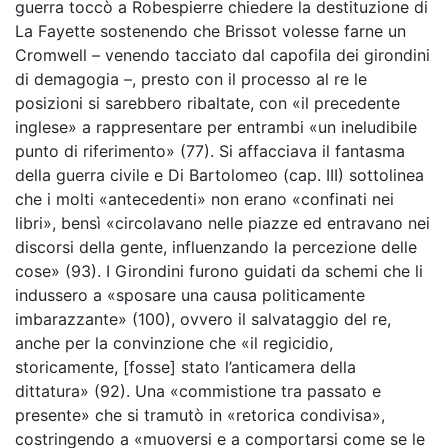
guerra toccò a Robespierre chiedere la destituzione di
La Fayette sostenendo che Brissot volesse farne un
Cromwell – venendo tacciato dal capofila dei girondini
di demagogia –, presto con il processo al re le
posizioni si sarebbero ribaltate, con «il precedente
inglese» a rappresentare per entrambi «un ineludibile
punto di riferimento» (77). Si affacciava il fantasma
della guerra civile e Di Bartolomeo (cap. III) sottolinea
che i molti «antecedenti» non erano «confinati nei
libri», bensì «circolavano nelle piazze ed entravano nei
discorsi della gente, influenzando la percezione delle
cose» (93). I Girondini furono guidati da schemi che li
indussero a «sposare una causa politicamente
imbarazzante» (100), ovvero il salvataggio del re,
anche per la convinzione che «il regicidio,
storicamente, [fosse] stato l’anticamera della
dittatura» (92). Una «commistione tra passato e
presente» che si tramutò in «retorica condivisa»,
costringendo a «muoversi e a comportarsi come se le