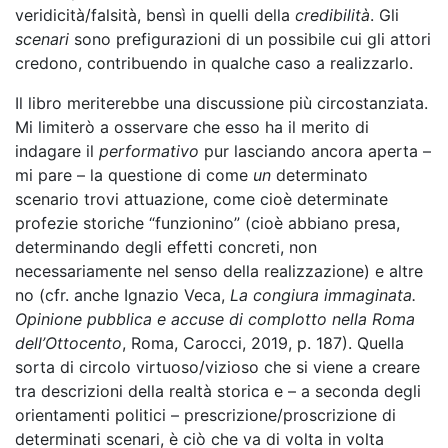
veridicità/falsità, bensì in quelli della
credibilità
. Gli
scenari
sono prefigurazioni di un possibile cui gli attori
credono, contribuendo in qualche caso a realizzarlo.
Il libro meriterebbe una discussione più circostanziata.
Mi limiterò a osservare che esso ha il merito di
indagare il
performativo
pur lasciando ancora aperta –
mi pare – la questione di come
un
determinato
scenario trovi attuazione, come cioè determinate
profezie storiche “funzionino” (cioè abbiano presa,
determinando degli effetti concreti, non
necessariamente nel senso della realizzazione) e altre
no (cfr. anche Ignazio Veca,
La congiura immaginata.
Opinione pubblica e accuse di complotto nella Roma
dell’Ottocento
, Roma, Carocci, 2019, p. 187). Quella
sorta di circolo virtuoso/vizioso che si viene a creare
tra descrizioni della realtà storica e – a seconda degli
orientamenti politici – prescrizione/proscrizione di
determinati scenari, è ciò che va di volta in volta