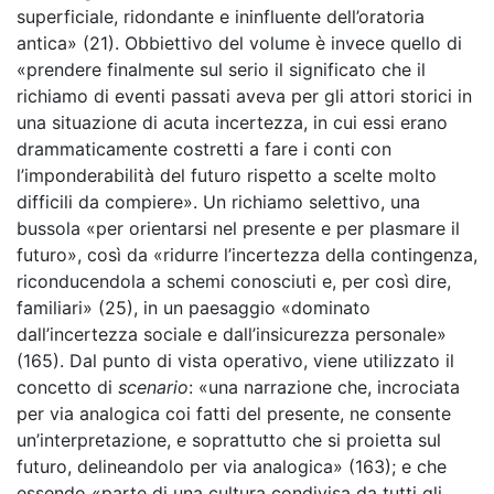
superficiale, ridondante e ininfluente dell’oratoria
antica» (21). Obbiettivo del volume è invece quello di
«prendere finalmente sul serio il significato che il
richiamo di eventi passati aveva per gli attori storici in
una situazione di acuta incertezza, in cui essi erano
drammaticamente costretti a fare i conti con
l’imponderabilità del futuro rispetto a scelte molto
difficili da compiere». Un richiamo selettivo, una
bussola «per orientarsi nel presente e per plasmare il
futuro», così da «ridurre l’incertezza della contingenza,
riconducendola a schemi conosciuti e, per così dire,
familiari» (25), in un paesaggio «dominato
dall’incertezza sociale e dall’insicurezza personale»
(165). Dal punto di vista operativo, viene utilizzato il
concetto di
scenario
: «una narrazione che, incrociata
per via analogica coi fatti del presente, ne consente
un’interpretazione, e soprattutto che si proietta sul
futuro, delineandolo per via analogica» (163); e che
essendo «parte di una cultura condivisa da tutti gli