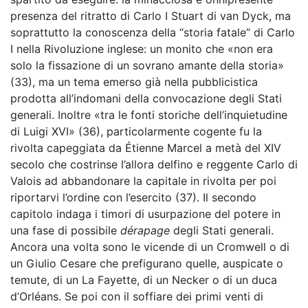
presenza del ritratto di Carlo I Stuart di van Dyck, ma
soprattutto la conoscenza della “storia fatale” di Carlo
I nella Rivoluzione inglese: un monito che «non era
solo la fissazione di un sovrano amante della storia»
(33), ma un tema emerso già nella pubblicistica
prodotta all’indomani della convocazione degli Stati
generali. Inoltre «tra le fonti storiche dell’inquietudine
di Luigi XVI» (36), particolarmente cogente fu la
rivolta capeggiata da Étienne Marcel a metà del XIV
secolo che costrinse l’allora delfino e reggente Carlo di
Valois ad abbandonare la capitale in rivolta per poi
riportarvi l’ordine con l’esercito (37). Il secondo
capitolo indaga i timori di usurpazione del potere in
una fase di possibile
dérapage
degli Stati generali.
Ancora una volta sono le vicende di un Cromwell o di
un Giulio Cesare che prefigurano quelle, auspicate o
temute, di un La Fayette, di un Necker o di un duca
d’Orléans. Se poi con il soffiare dei primi venti di