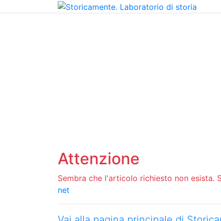
Home
Chi siamo
Contatti
Peer review
Attenzione
Sembra che l'articolo richiesto non esista. Si
net
Vai alla pagina principale di Stori