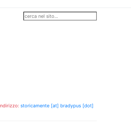
indirizzo:
storicamente [at] bradypus [dot]