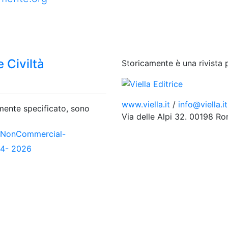
 Civiltà
Storicamente è una rivista 
www.viella.it
/
info@viella.it
amente specificato, sono
Via delle Alpi 32. 00198 R
-NonCommercial-
04- 2026