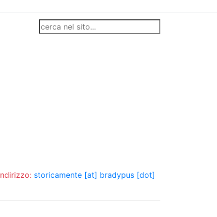
indirizzo:
storicamente [at] bradypus [dot]