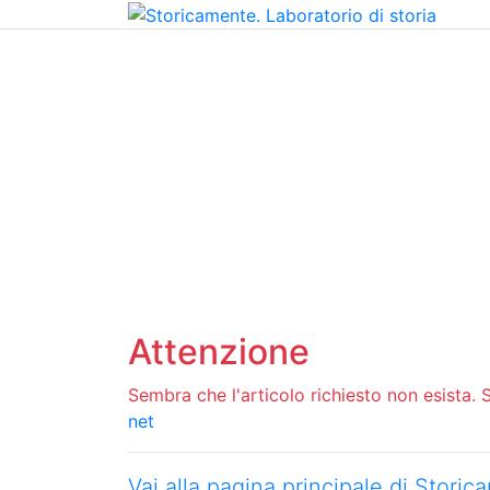
Home
Chi siamo
Contatti
Peer review
Attenzione
Sembra che l'articolo richiesto non esista. Si
net
Vai alla pagina principale di Stori