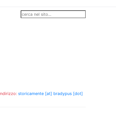
indirizzo:
storicamente [at] bradypus [dot]