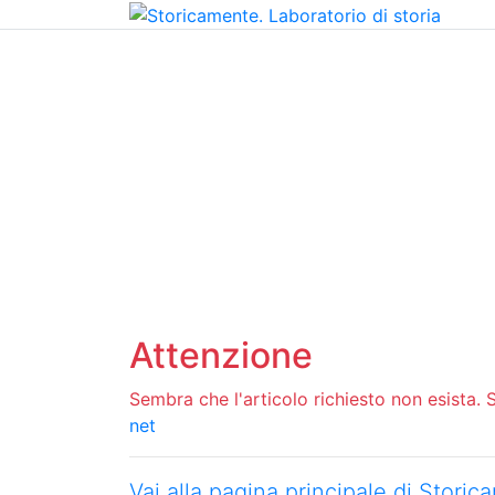
Home
Chi siamo
Contatti
Peer review
Attenzione
Sembra che l'articolo richiesto non esista. Si
net
Vai alla pagina principale di Stori