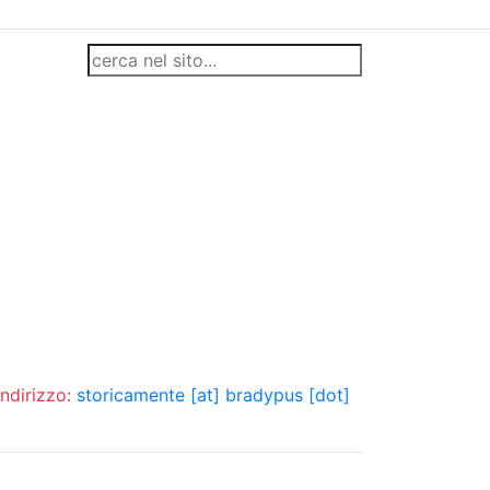
indirizzo:
storicamente [at] bradypus [dot]