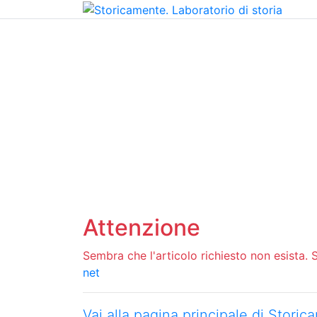
Home
Chi siamo
Contatti
Peer review
Attenzione
Sembra che l'articolo richiesto non esista. Si
net
Vai alla pagina principale di Stori