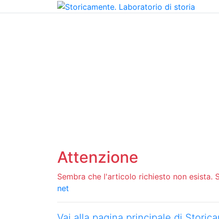
Home
Chi siamo
Contatti
Peer review
Attenzione
Sembra che l'articolo richiesto non esista. Si
net
Vai alla pagina principale di Stori