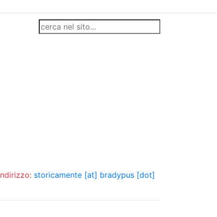
indirizzo:
storicamente [at] bradypus [dot]