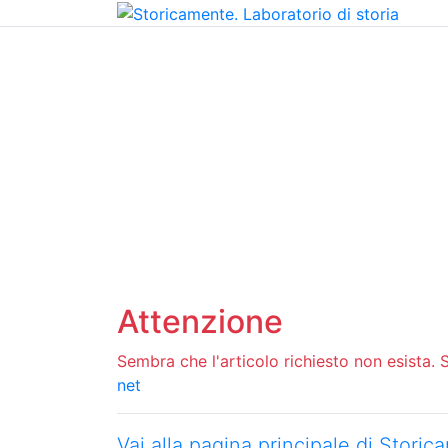
Home
Chi siamo
Contatti
Peer review
Attenzione
Sembra che l'articolo richiesto non esista. Si
net
Vai alla pagina principale di Stori