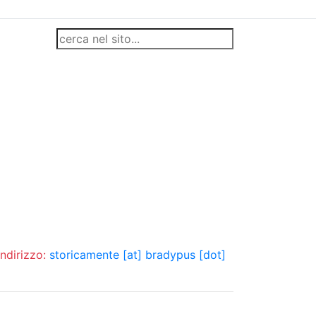
indirizzo:
storicamente [at] bradypus [dot]