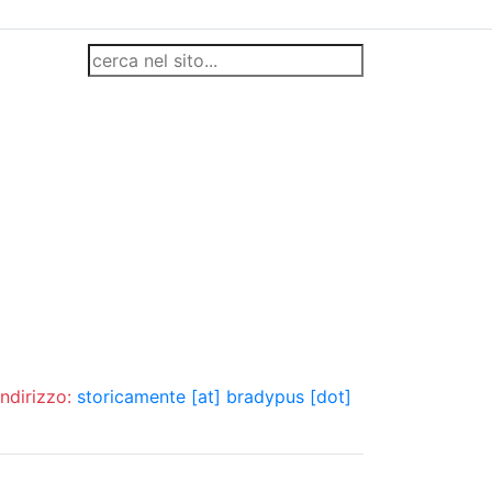
indirizzo:
storicamente [at] bradypus [dot]