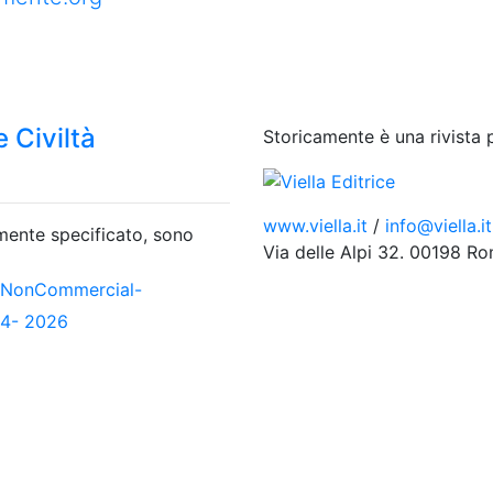
 Civiltà
Storicamente è una rivista 
www.viella.it
/
info@viella.it
amente specificato, sono
Via delle Alpi 32. 00198 R
-NonCommercial-
04- 2026