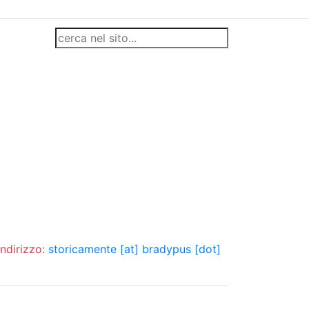
indirizzo:
storicamente [at] bradypus [dot]