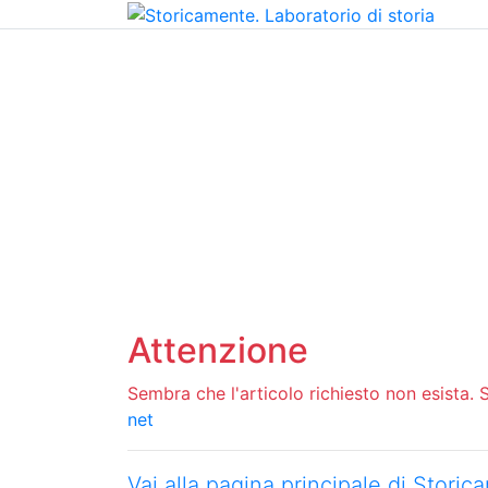
Home
Chi siamo
Contatti
Peer review
Attenzione
Sembra che l'articolo richiesto non esista. Si
net
Vai alla pagina principale di Stori