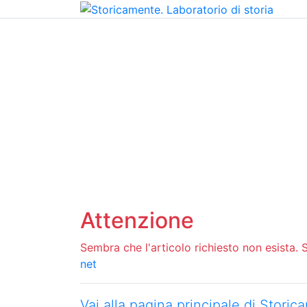
Home
Chi siamo
Contatti
Peer review
Attenzione
Sembra che l'articolo richiesto non esista. Si
net
Vai alla pagina principale di Stori