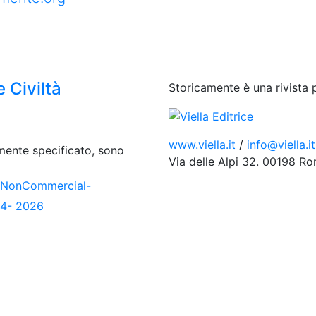
 Civiltà
Storicamente è una rivista 
www.viella.it
/
info@viella.it
amente specificato, sono
Via delle Alpi 32. 00198 R
-NonCommercial-
04- 2026