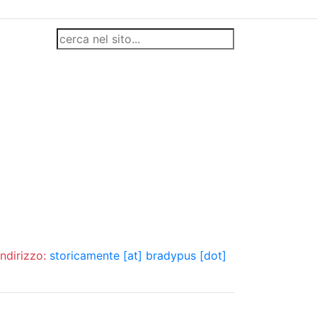
indirizzo:
storicamente [at] bradypus [dot]