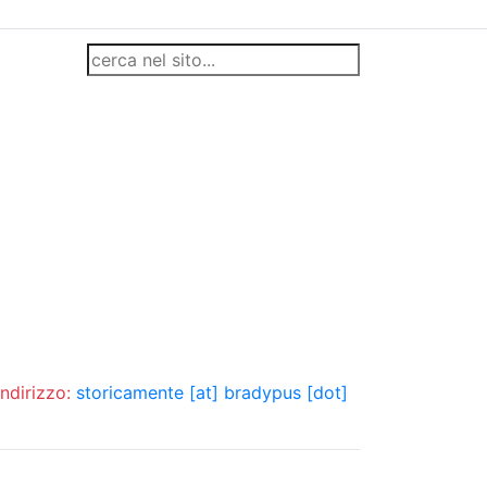
indirizzo:
storicamente [at] bradypus [dot]