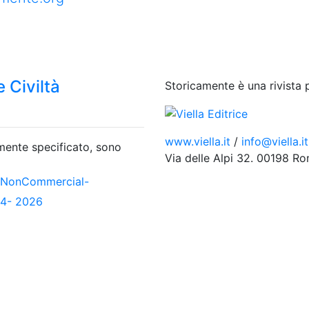
 Civiltà
Storicamente è una rivista 
www.viella.it
/
info@viella.it
amente specificato, sono
Via delle Alpi 32. 00198 R
-NonCommercial-
04- 2026