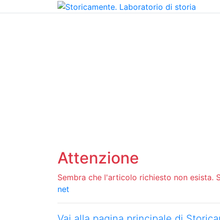
Home
Chi siamo
Contatti
Peer review
Attenzione
Sembra che l'articolo richiesto non esista. Si
net
Vai alla pagina principale di Stori