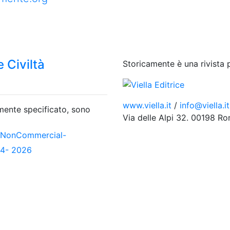
 Civiltà
Storicamente è una rivista 
www.viella.it
/
info@viella.it
amente specificato, sono
Via delle Alpi 32. 00198 R
-NonCommercial-
04- 2026