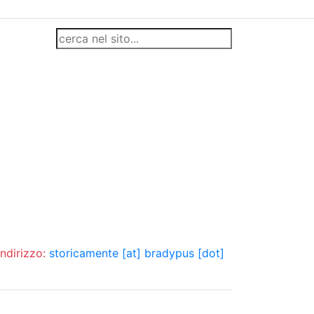
indirizzo:
storicamente [at] bradypus [dot]