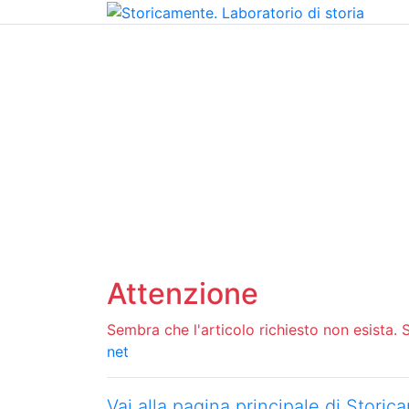
Home
Chi siamo
Contatti
Peer review
Attenzione
Sembra che l'articolo richiesto non esista. Si
net
Vai alla pagina principale di Stori