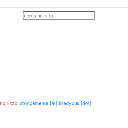
indirizzo:
storicamente [at] bradypus [dot]