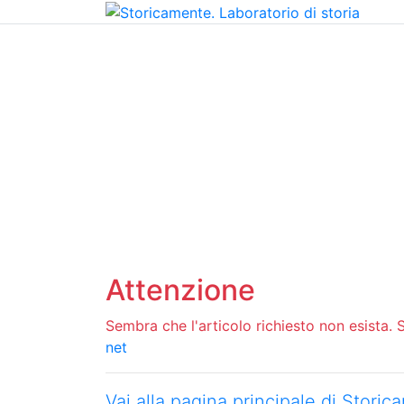
Home
Chi siamo
Contatti
Peer review
Attenzione
Sembra che l'articolo richiesto non esista. Si
net
Vai alla pagina principale di Stori