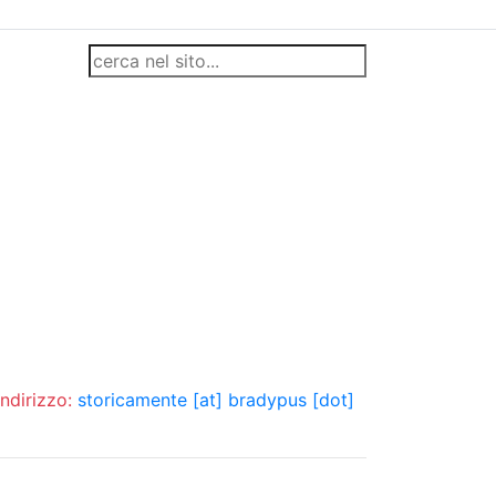
indirizzo:
storicamente [at] bradypus [dot]