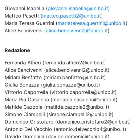
Giovanni Isabella (
giovanni.isabella@unibo.it
)
Matteo Pasetti (
matteo.pasetti2@unibo.it
)
Maria Teresa Guerrini (
mariateresa.guerrini@unibo.it
)
Alice Bencivenni (
alice.bencivenni2@unibo.it
)
Redazione
Fernanda Alfieri (fernanda.alfieri2@unibo.it)
Alice Bencivenni (alice.bencivenni2@unibo.it)
Miriam Benfatto (miriam.benfatto@unibo.it)
Giulia Bonazza (giulia.bonazza@unibo.it)
Vittorio Caporrella (vittorio.caporrella@unibo.it)
Maria Pia Casalena (mariapia.casalena@unibo.it)
Matilde Cazzola (matilde.cazzola2@unibo.it)
Simone Ciambelli (simone.ciambelli2@unibo.it)
Domenico Cristofaro (domenico.cristofaro2@unibo.it)
Antonio Del Vecchio (antonio.delvecchio4@unibo.it)
Davide Domenici (davide.domenici@unibo.it)