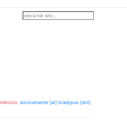
indirizzo:
storicamente [at] bradypus [dot]