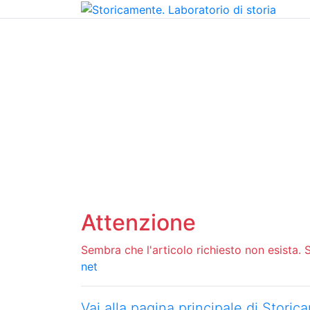
Home
Chi siamo
Contatti
Peer review
Attenzione
Sembra che l'articolo richiesto non esista. Si
net
Vai alla pagina principale di Stori