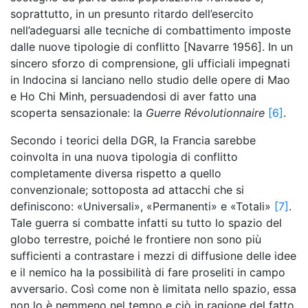
soprattutto, in un presunto ritardo dell’esercito
nell’adeguarsi alle tecniche di combattimento imposte
dalle nuove tipologie di conflitto [Navarre 1956]. In un
sincero sforzo di comprensione, gli ufficiali impegnati
in Indocina si lanciano nello studio delle opere di Mao
e Ho Chi Minh, persuadendosi di aver fatto una
scoperta sensazionale: la
Guerre Révolutionnaire
[6]
.
Secondo i teorici della DGR, la Francia sarebbe
coinvolta in una nuova tipologia di conflitto
completamente diversa rispetto a quello
convenzionale; sottoposta ad attacchi che si
definiscono: «Universali», «Permanenti» e «Totali»
[7]
.
Tale guerra si combatte infatti su tutto lo spazio del
globo terrestre, poiché le frontiere non sono più
sufficienti a contrastare i mezzi di diffusione delle idee
e il nemico ha la possibilità di fare proseliti in campo
avversario. Così come non è limitata nello spazio, essa
non lo è nemmeno nel tempo e ciò in ragione del fatto