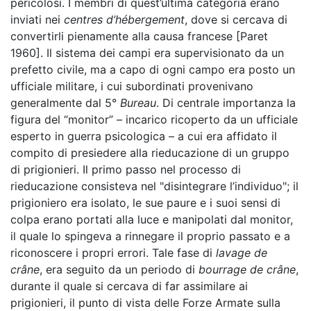
pericolosi. I membri di quest’ultima categoria erano
inviati nei
centres d’hébergement
, dove si cercava di
convertirli pienamente alla causa francese [Paret
1960]. Il sistema dei campi era supervisionato da un
prefetto civile, ma a capo di ogni campo era posto un
ufficiale militare, i cui subordinati provenivano
generalmente dal 5°
Bureau
. Di centrale importanza la
figura del “monitor” – incarico ricoperto da un ufficiale
esperto in guerra psicologica – a cui era affidato il
compito di presiedere alla rieducazione di un gruppo
di prigionieri. Il primo passo nel processo di
rieducazione consisteva nel "disintegrare l’individuo"; il
prigioniero era isolato, le sue paure e i suoi sensi di
colpa erano portati alla luce e manipolati dal monitor,
il quale lo spingeva a rinnegare il proprio passato e a
riconoscere i propri errori. Tale fase di
lavage de
crâne
, era seguito da un periodo di
bourrage de crâne
,
durante il quale si cercava di far assimilare ai
prigionieri, il punto di vista delle Forze Armate sulla