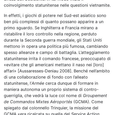
coinvolgimento statunitense nelle questioni vietnamite.
In effetti, i giochi di potere nel Sud-est asiatico sono
ben più complessi di quanto possano apparire a un
primo sguardo. Se Inghilterra e Francia mirano a
ristabilire il loro controllo nella regione, perduto
durante la Seconda guerra mondiale, gli Stati Uniti
mettono in opera una politica più fumosa, cambiando
spesso alleanze e campo di battaglia. L’atteggiamento
statunitense irrita il comando francese, preoccupato di
«evitare che gli americani mettano il naso nei [loro]
affari» [Aussaresses-Deniau 2008]. Benché nell’ambito
di una collaborazione di fondo con l’alleato
statunitense, l’
Armée
cerca dunque di formare in
maniera autonoma un proprio sistema di contro-
guerriglia, che vedrà la luce col nome di
Groupement
de Commandos Mixtes Aéroportés
(GCMA). Come
spiegato dal colonnello Trinquier, la missione del
GCMA «era ricalcata su quella del
Service Action