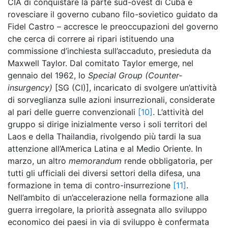
CIA di conquistare la parte sud-ovest di Cuba e
rovesciare il governo cubano filo-sovietico guidato da
Fidel Castro – accresce le preoccupazioni del governo
che cerca di correre ai ripari istituendo una
commissione d’inchiesta sull’accaduto, presieduta da
Maxwell Taylor. Dal comitato Taylor emerge, nel
gennaio del 1962, lo
Special Group (Counter-
insurgency)
[SG (CI)], incaricato di svolgere un’attività
di sorveglianza sulle azioni insurrezionali, considerate
al pari delle guerre convenzionali
[10]
. L’attività del
gruppo si dirige inizialmente verso i soli territori del
Laos e della Thailandia, rivolgendo più tardi la sua
attenzione all’America Latina e al Medio Oriente. In
marzo, un altro
memorandum
rende obbligatoria, per
tutti gli ufficiali dei diversi settori della difesa, una
formazione in tema di contro-insurrezione
[11]
.
Nell’ambito di un’accelerazione nella formazione alla
guerra irregolare, la priorità assegnata allo sviluppo
economico dei paesi in via di sviluppo è confermata