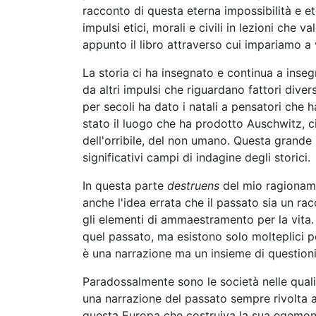
racconto di questa eterna impossibilità e et
impulsi etici, morali e civili in lezioni che
appunto il libro attraverso cui impariamo a 
La storia ci ha insegnato e continua a inseg
da altri impulsi che riguardano fattori div
per secoli ha dato i natali a pensatori che
stato il luogo che ha prodotto Auschwitz, 
dell'orribile, del non umano. Questa grande s
significativi campi di indagine degli storici.
In questa parte
destruens
del mio ragioname
anche l'idea errata che il passato sia un ra
gli elementi di ammaestramento per la vita.
quel passato, ma esistono solo molteplici pos
è una narrazione ma un insieme di questioni
Paradossalmente sono le società nelle quali
una narrazione del passato sempre rivolta al
questa Europa che costruiva la sua egemoni