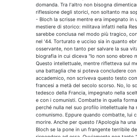
domanda. Tra l'altro non bisogna dimenticar
riflessione degli storici, non soltanto ma so
- Bloch la scrisse mentre era impegnato in 
mestiere di storico: militava infatti nella R
sarebbe conclusa nel modo più tragico, con
nel '44. Torturato e ucciso sia in quanto eb
osservante, non tanto per salvare la sua vi
biografia in cui diceva "Io non sono ebreo ma
Questo intellettuale, mentre rifletteva sul 
una battaglia che si poteva concludere con
accademico, non scriveva questo testo come 
francesi a metà del secolo scorso. No, lo s
tedesco della Francia, impegnato nella scel
e con i comunisti. Combatte in quella form
perché nulla nel suo profilo intellettuale h
comunismo. Eppure quando combatte, lui com
morire. Anche per questo l'Apologia ha una 
Bloch se la pone in un frangente terribile d
rispondere ad essa. Ovviamente non tanto “a