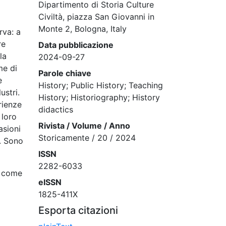
Dipartimento di Storia Culture
Civiltà, piazza San Giovanni in
Monte 2, Bologna, Italy
rva: a
re
Data pubblicazione
la
2024-09-27
me di
Parole chiave
è
History; Public History; Teaching
ustri.
History; Historiography; History
rienze
didactics
 loro
Rivista / Volume / Anno
asioni
Storicamente / 20 / 2024
i. Sono
ISSN
2282-6033
a come
eISSN
1825-411X
Esporta citazioni