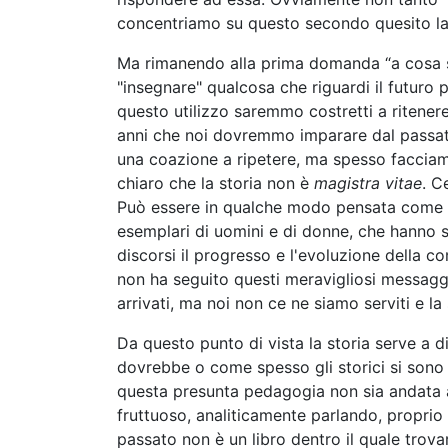
concentriamo su questo secondo quesito la 
Ma rimanendo alla prima domanda “a cosa se
"insegnare" qualcosa che riguardi il futuro
questo utilizzo saremmo costretti a ritener
anni che noi dovremmo imparare dal passato 
una coazione a ripetere, ma spesso facciam
chiaro che la storia non è
magistra vitae
. C
Può essere in qualche modo pensata come un
esemplari di uomini e di donne, che hanno se
discorsi il progresso e l'evoluzione della 
non ha seguito questi meravigliosi messaggi
arrivati, ma noi non ce ne siamo serviti e l
Da questo punto di vista la storia serve a 
dovrebbe o come spesso gli storici si sono 
questa presunta pedagogia non sia andata a 
fruttuoso, analiticamente parlando, proprio i
passato non è un libro dentro il quale trovar