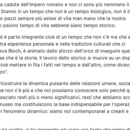
ù la caduta dell'Impero romano e non ci sono più nemmeno il
. Stanno in un tempo che non è un tempo biologico, non è il
mo pezzi sempre più estesi di vita man mano che la nostra
sato paiono tempo di vita sebbene siano tempo storico.
d è parte integrante cioè di un tempo che non c'è ma che a
a esperienza personale e nelle tradizioni culturali che ci
eva Bloch, è animato dallo sforzo dell'orco di inseguire qu
e che è la storia. II lavoro dello storico si muove su un do
cioè mettere in fila i fatti nel tempo e dall'altro, come dicev
po”.
icostruire la dinamica pulsante delle relazioni umane, social
e che non c'è più e che noi possiamo conoscere solo perché 
 lasciato resti più o meno significativi, resti che abbiamo s
useo ma costituiscono la base indispensabile per l'operaz
 un fenomeno dinamico: siamo noi contemporanei a crearli e
ha scritto, ci ha insegnato ad usare una fonte che prima di