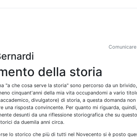
Sommario
Archivio
Comunicare 
Bernardi
mento della storia
"a che cosa serve la storia" sono percorso da un brivido, 
eno cinquant'anni della mia vita occupandomi a vario titol
, accademico, divulgatore) di storia, a questa domanda non
e una risposta convincente. Per quanto mi riguarda, quindi,
ente desunti da una riflessione storiografica che su quest
torici da duemila anni circa.
orse lo storico che più di tutti nel Novecento si è posto que