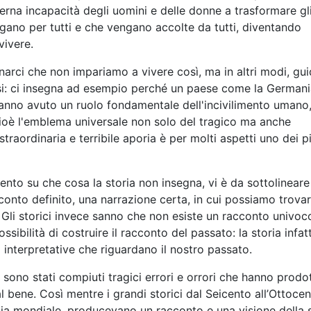
erna incapacità degli uomini e delle donne a trasformare gl
 valgano per tutti e che vengano accolte da tutti, diventando
vivere.
narci che non impariamo a vivere così, ma in altri modi, gui
ersi: ci insegna ad esempio perché un paese come la Germani
 hanno avuto un ruolo fondamentale dell'incivilimento umano,
cioè l'emblema universale non solo del tragico ma anche
traordinaria e terribile aporia è per molti aspetti uno dei p
nto su che cosa la storia non insegna, vi è da sottolineare
cconto definito, una narrazione certa, in cui possiamo trovar
 Gli storici invece sanno che non esiste un racconto univoc
sibilità di costruire il racconto del passato: la storia infat
 interpretative che riguardano il nostro passato.
 sono stati compiuti tragici errori e orrori che hanno prodo
 bene. Così mentre i grandi storici dal Seicento all’Ottocen
a mondiale, producevano un racconto e una visione della s