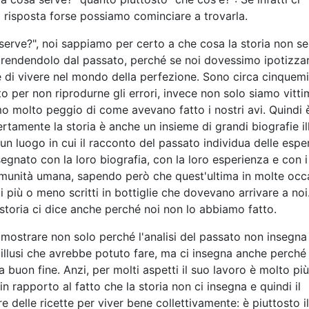
risposta forse possiamo cominciare a trovarla.
rve?", noi sappiamo per certo a che cosa la storia non se
 prendendolo dal passato, perché se noi dovessimo ipotizza
e di vivere nel mondo della perfezione. Sono circa cinquemi
per non riprodurne gli errori, invece non solo siamo vitti
o molto peggio di come avevano fatto i nostri avi. Quindi 
ertamente la storia è anche un insieme di grandi biografie ill
 luogo in cui il racconto del passato individua delle espe
gnato con la loro biografia, con la loro esperienza e con i
comunità umana, sapendo però che quest'ultima in molte occ
 più o meno scritti in bottiglie che dovevano arrivare a no
a storia ci dice anche perché noi non lo abbiamo fatto.
dimostrare non solo perché l'analisi del passato non insegn
illusi che avrebbe potuto fare, ma ci insegna anche perché
buon fine. Anzi, per molti aspetti il suo lavoro è molto più
n rapporto al fatto che la storia non ci insegna e quindi il
e delle ricette per viver bene collettivamente: è piuttosto il