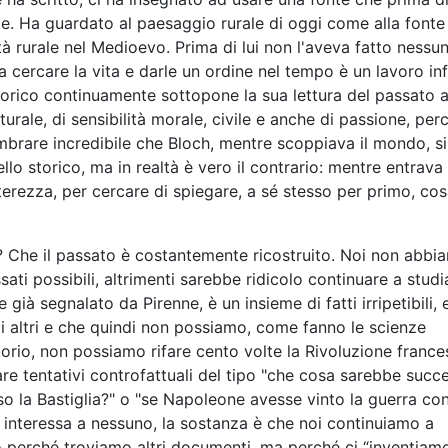
e. Ha guardato al paesaggio rurale di oggi come alla fonte 
tà rurale nel Medioevo. Prima di lui non l'aveva fatto nessun
cercare la vita e darle un ordine nel tempo è un lavoro infi
storico continuamente sottopone la sua lettura del passato 
urale, di sensibilità morale, civile e anche di passione, per
mbrare incredibile che Bloch, mentre scoppiava il mondo, si
lo storico, ma in realtà è vero il contrario: mentre entrava 
nterezza, per cercare di spiegare, a sé stesso per primo, co
 Che il passato è costantemente ricostruito. Noi non abbi
i possibili, altrimenti sarebbe ridicolo continuare a studi
già segnalato da Pirenne, è un insieme di fatti irripetibili, 
gli altri e che quindi non possiamo, come fanno le scienze
atorio, non possiamo rifare cento volte la Rivoluzione france
re tentativi controfattuali del tipo "che cosa sarebbe succ
o la Bastiglia?" o "se Napoleone avesse vinto la guerra con
 interessa a nessuno, la sostanza è che noi continuiamo a
o perché troviamo altri documenti, ma perché ci “inventiamo”