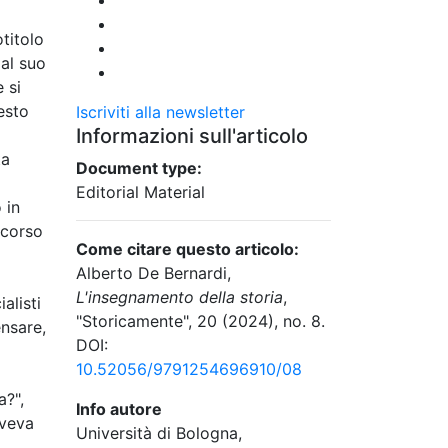
otitolo
dal suo
 si
esto
Iscriviti alla newsletter
Informazioni sull'articolo
ta
Document type:
Editorial Material
 in
 corso
Come citare questo articolo:
Alberto De Bernardi,
L'insegnamento della storia
,
ialisti
"Storicamente", 20 (2024), no. 8.
nsare,
DOI:
10.52056/9791254696910/08
a
a?",
Info autore
aveva
Università di Bologna,