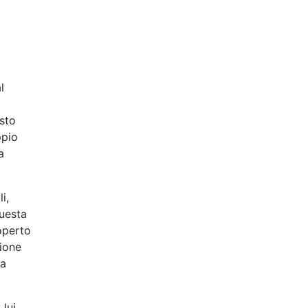
l
esto
ppio
a
i,
questa
coperto
ione
 a
 lui