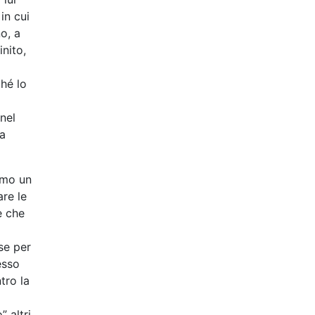
in cui
o, a
nito,
a
ché lo
nel
sa
amo un
are le
e che
se per
esso
tro la
 altri