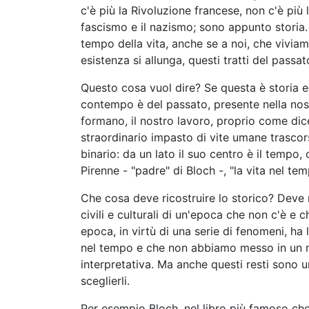
c'è più la Rivoluzione francese, non c'è pi
fascismo e il nazismo; sono appunto storia
tempo della vita, anche se a noi, che vivia
esistenza si allunga, questi tratti del pas
Questo cosa vuol dire? Se questa è storia e
contempo è del passato, presente nella nostr
formano, il nostro lavoro, proprio come dic
straordinario impasto di vite umane trascors
binario: da un lato il suo centro è il tempo, 
Pirenne - "padre" di Bloch -, "la vita nel tem
Che cosa deve ricostruire lo storico? Deve r
civili e culturali di un'epoca che non c'è 
epoca, in virtù di una serie di fenomeni, ha
nel tempo e che non abbiamo messo in un m
interpretativa. Ma anche questi resti sono
sceglierli.
Per esempio Bloch, nel libro più famoso che 