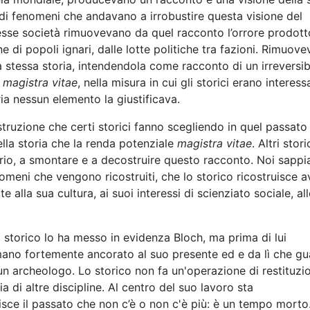
di fenomeni che andavano a irrobustire questa visione del
sse società rimuovevano da quel racconto l’orrore prodott
e di popoli ignari, dalle lotte politiche tra fazioni. Rimuov
 stessa storia, intendendola come racconto di un irreversib
e
magistra vitae
, nella misura in cui gli storici erano interess
ia nessun elemento la giustificava.
ostruzione che certi storici fanno scegliendo in quel passato
lla storia che la renda potenziale
magistra vitae
. Altri storic
ario, a smontare e a decostruire questo racconto. Noi sapp
enomeni che vengono ricostruiti, che lo storico ricostruisce 
te alla sua cultura, ai suoi interessi di scienziato sociale, al
 storico lo ha messo in evidenza Bloch, ma prima di lui
ano fortemente ancorato al suo presente ed e da lì che g
 un archeologo. Lo storico non fa un'operazione di restituzi
ia di altre discipline. Al centro del suo lavoro sta
truisce il passato che non c’è o non c'è più: è un tempo mort