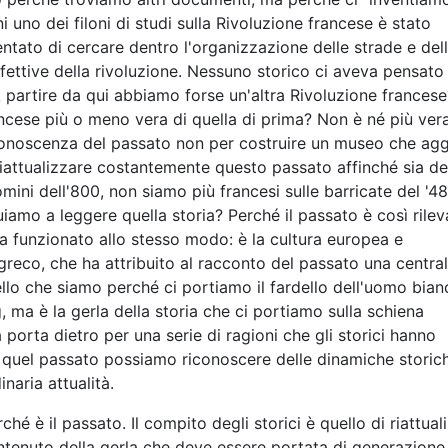
 uno dei filoni di studi sulla Rivoluzione francese è stato
 tentato di cercare dentro l'organizzazione delle strade e dell
effettive della rivoluzione. Nessuno storico ci aveva pensato
 partire da qui abbiamo forse un'altra Rivoluzione francese
ancese più o meno vera di quella di prima? Non è né più ver
a conoscenza del passato non per costruire un museo che ag
riattualizzare costantemente questo passato affinché sia d
uomini dell'800, non siamo più francesi sulle barricate del '4
uiamo a leggere quella storia? Perché il passato è così rile
 ha funzionato allo stesso modo: è la cultura europea e
greco, che ha attribuito al racconto del passato una central
ello che siamo perché ci portiamo il fardello dell'uomo bian
g, ma è la gerla della storia che ci portiamo sulla schiena
a porta dietro per una serie di ragioni che gli storici hanno
n quel passato possiamo riconoscere delle dinamiche storic
inaria attualità.
hé è il passato. Il compito degli storici è quello di riattual
ontenuto della gerla che deve essere portata di generazione 