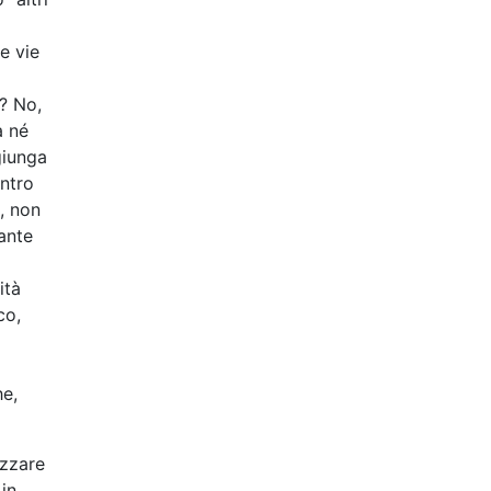
e vie
? No,
a né
giunga
entro
8, non
vante
ità
co,
he,
izzare
in