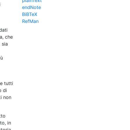
plainText
i
endNote
BiBTeX
RefMan
dati
a, che
 sia
iù
e tutti
o di
ti non
tto
to, in
toria