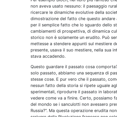
non aveva usato nessuno: il paesaggio rural
ricercare le dinamiche evolutive della socie
dimostrazione del fatto che questo andare a 
per il semplice fatto che lo sguardo dello 
cambiamenti di prospettiva, di dinamica cult
storico non è solamente un erudito. Può se
mettesse a stendere appunti sul mestiere del
presente, usava il suo mestiere, nella sua i
stava accadendo.
Questo guardare il passato cosa comporta?
solo passato, abbiamo una sequenza di passat
stesse cose. E pur vero che il passato, come 
nessun fatto della storia si ripete uguale a
sperimentali, riprodurre il passato in labor
vedere come va a finire. Certo, possiamo fa
del mondo se i sanculotti non avessero pres
Russia?". Ma questa operazione erudita non
scrivere della Rivoluzione francese non sol