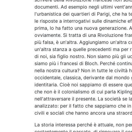
documenti. Ad esempio negli ultimi vent'anni
l'urbanistica dei quartieri di Parigi, che ha
le risposte a interrogativi sulle dinamiche 
prima, lo ha fatto una nuova generazione. A
ovviamente. Si tratta di una Rivoluzione fr
più falsa, è un'altra. Aggiungiamo un'altr
un'altra stanza a quelle precedenti ma per 
di noi, sia figlio nostro. Non siamo più gli 
siamo più i francesi di Bloch. Perché contin
nella nostra cultura? Non in tutte le civiltà
occidentale, classica, derivante dal mondo 
identitaria. Cioè noi sappiamo di essere qu
che non è il colonialismo di cui parla Kiplin
nell'attraversare il presente. La società se l
analizzato: per il fatto che sappiamo che i
civili e sociali che hanno ancora una straord
La storia interessa perché è attuale, non perc
costantemente il passato, di rinnovare il c