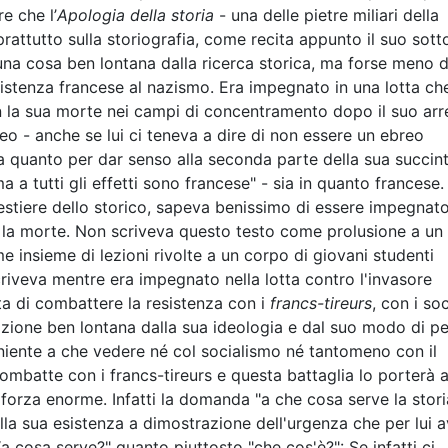
e che l’
Apologia della storia
- una delle pietre miliari della
prattutto sulla storiografia, come recita appunto il suo sott
una cosa ben lontana dalla ricerca storica, ma forse meno 
esistenza francese al nazismo. Era impegnato in una lotta che
 la sua morte nei campi di concentramento dopo il suo arr
reo - anche se lui ci teneva a dire di non essere un ebreo
ta quanto per dar senso alla seconda parte della sua succin
 a tutti gli effetti sono francese" - sia in quanto francese.
mestiere dello storico, sapeva benissimo di essere impegnato
 la morte. Non scriveva questo testo come prolusione a un
insieme di lezioni rivolte a un corpo di giovani studenti
criveva mentre era impegnato nella lotta contro l'invasore
ta di combattere la resistenza con i
francs-tireurs
, con i soc
azione ben lontana dalla sua ideologia e dal suo modo di pe
a niente a che vedere né col socialismo né tantomeno con il
batte con i francs-tireurs e questa battaglia lo porterà 
forza enorme. Infatti la domanda "a che cosa serve la stori
ella sua esistenza a dimostrazione dell'urgenza che per lui 
 cosa serve?" quanto piuttosto "che cos'è?": Se infatti ci