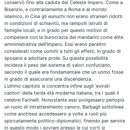
conservò fino alla caduta del Celeste Impero. Come a
Bisanzio, e contrariamente a Roma e al mondo
islamico, in Cina gli eunuchi non erano stranieri ridotti
in condizioni di schiavitù, ma rampolli istruiti di
famiglie locali, e in grado per questo motivo di
competere con la burocrazia dei mandarini come élite
amministrativa dell’Impero. Essi erano peraltro
considerati come uomini a tutti gli effetti, in grado di
sposarsi e adottare prole. Su questa possibilità
incideva il peso del sistema di valori confuciano,
secondo il quale era fondamentale che un uomo fosse
in grado di assicurarsi una discendenza.
L’ultimo capitolo si concentra infine sugli ‘evirati
cantori’ della tarda età moderna italiana, tra i quali il
celebre Farinelli. Nonostante essi svolgessero perlopiù
un ruolo di intrattenimento canoro, Barbagli sottolinea
come anch’essi accedessero a volte a ruoli più
spiccatamente politico-diplomatici, finendo per servire
in questo modo i sovrani presso le cui corti si