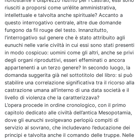
nonostante il disprezzo nutrito per i castrati, essi sono
riusciti a proporsi come un’élite amministrativa,
intellettuale e talvolta anche spirituale? Accanto a
questo interrogativo centrale, altre due domande
fungono da fil rouge del testo. Innanzitutto,
l’interrogativo sul genere che è stato attribuito agli
eunuchi nelle varie civiltà in cui essi sono stati presenti
in modo cospicuo: uomini come gli altri, anche se privi
degli organi riproduttivi, esseri effeminati o ancora
appartenenti a un terzo genere? In secondo luogo, la
domanda suggerita già nel sottotitolo del libro: si può
stabilire una correlazione significativa tra il ricorso alla
castrazione umana all’interno di una data società e il
livello di violenza che la caratterizzava?
L’opera procede in ordine cronologico, con il primo
capitolo dedicato alle civiltà dell’antica Mesopotamia,
dove gli eunuchi svolgevano perlopiù compiti di
servizio al sovrano, che includevano l’educazione dei
principi e talvolta anche il comando delle truppe. Nelle