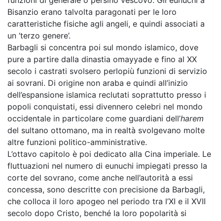
funzioni di generale o persino vescovo. Gli eunuchi a
Bisanzio erano talvolta paragonati per le loro
caratteristiche fisiche agli angeli, e quindi associati a
un ‘terzo genere’.
Barbagli si concentra poi sul mondo islamico, dove
pure a partire dalla dinastia omayyade e fino al XX
secolo i castrati svolsero perlopiù funzioni di servizio
ai sovrani. Di origine non araba e quindi all’inizio
dell’espansione islamica reclutati soprattutto presso i
popoli conquistati, essi divennero celebri nel mondo
occidentale in particolare come guardiani dell’
harem
del sultano ottomano, ma in realtà svolgevano molte
altre funzioni politico-amministrative.
L’ottavo capitolo è poi dedicato alla Cina imperiale. Le
fluttuazioni nel numero di eunuchi impiegati presso la
corte del sovrano, come anche nell’autorità a essi
concessa, sono descritte con precisione da Barbagli,
che colloca il loro apogeo nel periodo tra l’XI e il XVII
secolo dopo Cristo, benché la loro popolarità si