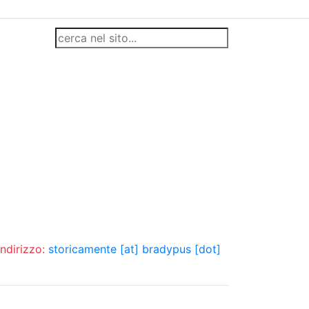
indirizzo:
storicamente [at] bradypus [dot]