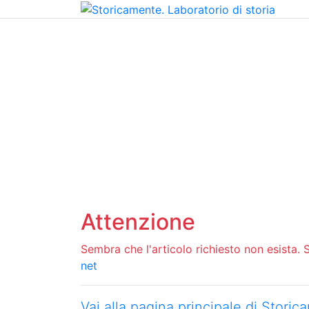
Home
Chi siamo
Contatti
Peer review
Attenzione
Sembra che l'articolo richiesto non esista. Si
net
Vai alla pagina principale di Stori