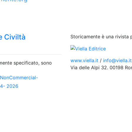
 Civiltà
Storicamente è una rivista 
www.viella.it
/
info@viella.it
amente specificato, sono
Via delle Alpi 32. 00198 R
-NonCommercial-
04- 2026