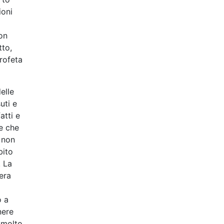
ioni
on
tto,
rofeta
elle
uti e
atti e
ne che
i non
bito
. La
era
o a
nere
e molto