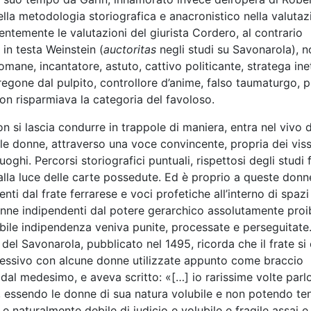
ella metodologia storiografica e anacronistico nella valutaz
temente le valutazioni del giurista Cordero, al contrario
in testa Weinstein (
auctoritas
negli studi su Savonarola), n
mane, incantatore, astuto, cattivo politicante, stratega ine
regone dal pulpito, controllore d’anime, falso taumaturgo, p
 non risparmiava la categoria del favoloso.
n si lascia condurre in trappole di maniera, entra nel vivo d
 le donne, attraverso una voce convincente, propria dei viss
uoghi. Percorsi storiografici puntuali, rispettosi degli studi f
 alla luce delle carte possedute. Ed è proprio a queste don
ti dal frate ferrarese e voci profetiche all’interno di spaz
onne indipendenti dal potere gerarchico assolutamente proi
labile indipendenza veniva punite, processate e perseguitate
del Savonarola, pubblicato nel 1495, ricorda che il frate si 
ccessivo con alcune donne utilizzate appunto come braccio
 dal medesimo, e aveva scritto: «[…] io rarissime volte parl
, essendo le donne di sua natura volubile e non potendo te
 naturalmente debile di iudicio e volubile e fragile assai 