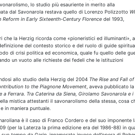
onarolismo, lo studio più esauriente in merito alla
uata dal Savonarola restava quello di Lorenzo Polizzotto
W
 Reform in Early Sixteenth-Century Florence
del 1993,
ri che la Herzig ricorda come «pioneristici ed illuminanti», 
definizione del contesto storico e del ruolo di guide spiritua
odo di crisi politica ed economica, quale fu quello delle gu
ndo un vuoto alle richieste dei fedeli che le istituzioni
ndosi allo studio della Herzig del 2004
The Rise and Fall of
Contribution to the Piagnone Movement
, aveva pubblicato la
te a Ferrara. Tra Caterina da Siena, Girolamo Savonarola e i
lla mistica attestanti il savonarolismo della stessa, cosa c
e in maniera puntuale.
naroliana è il caso di Franco Cordero e del suo imponente 
2009 (per la Laterza la prima edizione era del 1986-88) in qu
a suo tempo da Garin, innamorato invece dell’opera di Robe