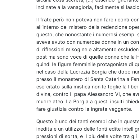
inclinate a la vanagloria, facilmente si lasc
Il frate però non poteva non fare i conti con
all’interno del mistero della redenzione ope
questo, che nonostante i numerosi esempi sc
aveva avuto con numerose donne in un cont
di riflessioni misogine e altamente escludent
post ma sono voce di quelle donne che la H
quindi le figure femminile protagoniste di 
nel caso della Lucrezia Borgia che dopo num
presso il monastero di Santa Caterina a Ferr
esercitato sulla mistica non le toglie la libe
divina, contro il papa Alessandro VI, che a
muore ateo. La Borgia a questi insulti chied
fare giustizia contro la ingrata veggente.
Questo è uno dei tanti esempi che in ques
inedita e un utilizzo delle fonti edite inte
pressioni di sorta, e il più delle volte tra 