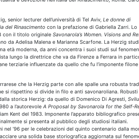
, senior lecturer dell’università di Tel Aviv,
Le donne di
lia del Rinascimento
con la prefazione di Gabriella Zarri. Lo
con il titolo originale
Savonarola’s Women. Visions and R
liano da Adelisa Malena e Marianna Scarfone. La Herzig stud
rima età moderna, da anni concentra i suoi studi sul fenome
ta lungo la direttrice che va da Firenze a Ferrara in partic
ne terziarie influenzate da quello che fu l’imponente filone
rrarese che la Herzig parte con alle spalle una robusta tra
e si rispettino si divide in filo e anti savonaroliana. Robust
dalla storica Herzig: da quello di Domenico Di Agresti,
Svil
980 a l’autorevole
A Proposal by Savonarola for the Self-
liam Kent del 1983. Imponente l’apparato bibliografico pres
nalmente si presenta al pubblico degli studiosi italiani.
ni nel ’96 per le celebrazioni del quinto centenario dalla mo
acciare una solida base storiografica aggiornata sul feno