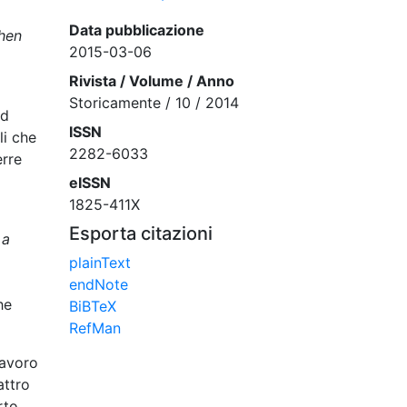
Data pubblicazione
hen
2015-03-06
Rivista / Volume / Anno
Storicamente / 10 / 2014
ad
ISSN
li che
2282-6033
erre
eISSN
1825-411X
Esporta citazioni
 a
plainText
endNote
he
BiBTeX
RefMan
lavoro
attro
rto