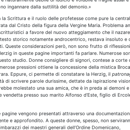
iono ingannare dalla suttilità del demonio.»
 la Scrittura e il ruolo delle profetesse come pure la central
rata dal Cristo della figura della Vergine Maria. Problema a
ritturistici a favore del nuovo atteggiamento che il nazar
esto storico notamente androcentrico, restava insoluto e 
i. Queste considerazioni però, non sono frutto di riflession
erzig in queste pagine importanti fa parlare. Numerose so
questo studio. Donne consigliere di signori, contese a cort
erose pressioni ottiene la concessione della mistica Broca
ara. Eppure, ci permette di constatare la Herzig, il
patrona
rtà di scrivere parole durissime, dettate da ispirazione visio
vrebbe molestato una sua amica, che è in preda ai demoni e
e vendetta presso suo marito Alfonso d’Este, figlio di Ercol
te pagine vengono presentati attraverso una documentazio
lligente e approfondito. A queste donne, spesso, non serviran
gli imbarazzi dei maestri generali dell’Ordine Domenicano,