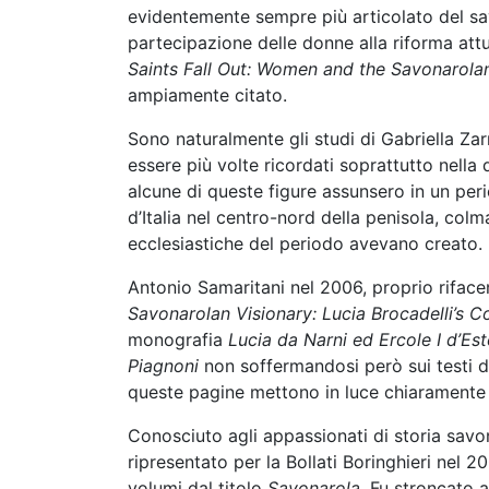
evidentemente sempre più articolato del sav
partecipazione delle donne alla riforma att
Saints Fall Out: Women and the Savonarolan
ampiamente citato.
Sono naturalmente gli studi di Gabriella Zar
essere più volte ricordati soprattutto nella 
alcune di queste figure assunsero in un peri
d’Italia nel centro-nord della penisola, colma
ecclesiastiche del periodo avevano creato.
Antonio Samaritani nel 2006, proprio riface
Savonarolan Visionary: Lucia Brocadelli’s 
monografia
Lucia da Narni ed Ercole I d’Es
Piagnoni
non soffermandosi però sui testi de
queste pagine mettono in luce chiaramente 
Conosciuto agli appassionati di storia savo
ripresentato per la Bollati Boringhieri nel 
volumi dal titolo
Savonarola
. Fu stroncato 