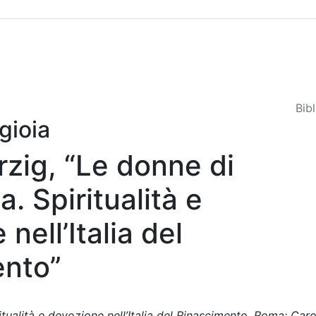
Sommario
Archivio
Bib
gioia
zig, “Le donne di
. Spiritualità e
nell’Italia del
ento”
tualità e devozione nell’Italia del Rinascimento, Roma: Caro