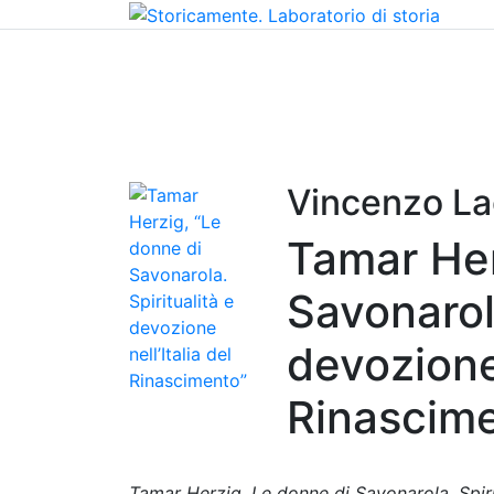
Home
Chi siamo
Contatti
Peer review
Vincenzo La
Tamar Her
Savonarola
devozione 
Rinascim
Tamar Herzig, Le donne di Savonarola. Spiri