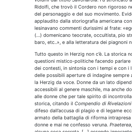
Ridolfi, che trovò il Cordero non rigoroso n
del personaggio e del suo movimento. Eviden
applaudito dalla storiografia americana con 
lesinavano commenti durissimi al frate: «ego
(…) domenicano teocrate, occultista, pio st
baro, etc..», e alla letteratura dei piagnoni
Tutto questo in Herzig non c’è. La storica no
questioni mistico-politiche facendo parlare
dei contesti, in sintonia con i tempi e con i l
delle possibili aperture di indagine sempre
la Herzig da voce. Donne da un lato dipenden
accessibili al genere maschile, ma anche d
alle donne che per tale spirito di incontrol
storica, citando il
Compendio di Rivelazioni
difeso dall’accusa di plagio e di legame e
armato della battaglia di riforma intrapresa
donne e mai ne confesso veruna.
Praeterea
alcuna cosa secreta, […] essendo ignorante e