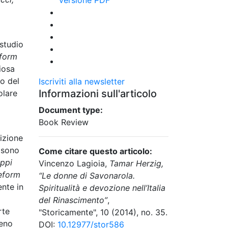
 studio
eform
iosa
no del
Iscriviti alla newsletter
Informazioni sull'articolo
olare
Document type:
Book Review
dizione
i sono
Come citare questo articolo:
uppi
Vincenzo Lagioia,
Tamar Herzig,
Reform
“Le donne di Savonarola.
ente in
Spiritualità e devozione nell’Italia
del Rinascimento”
,
rte
"Storicamente", 10 (2014), no. 35.
meno
DOI:
10.12977/stor586