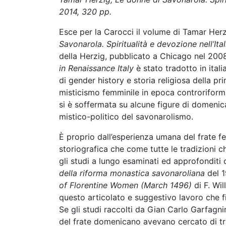
2014, 320 pp.
Esce per la Carocci il volume di Tamar Herzig
Savonarola. Spiritualità e devozione nell’Ita
della Herzig, pubblicato a Chicago nel 2008 
in Renaissance Italy
è stato tradotto in ita
di gender history e storia religiosa della p
misticismo femminile in epoca controriformis
si è soffermata su alcune figure di domenica
mistico-politico del savonarolismo.
È proprio dall’esperienza umana del frate fe
storiografica che come tutte le tradizioni ch
gli studi a lungo esaminati ed approfonditi 
della riforma monastica savonaroliana
del 1
of Florentine Women (March 1496)
di F. Wil
questo articolato e suggestivo lavoro che fi
Se gli studi raccolti da Gian Carlo Garfagni
del frate domenicano avevano cercato di tr