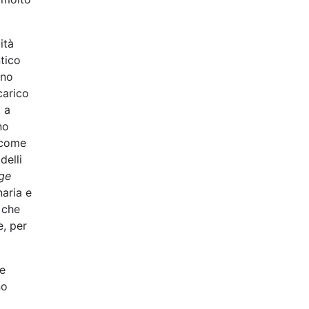
ità
ntico
eno
carico
i a
no
e come
delli
ge
naria e
 che
e, per
ne
no