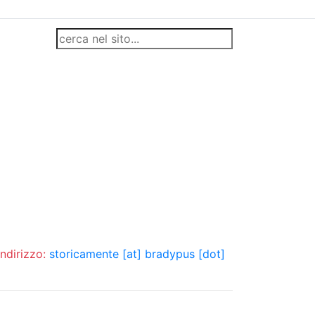
indirizzo:
storicamente [at] bradypus [dot]