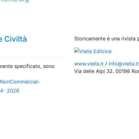
 Civiltà
Storicamente è una rivista 
www.viella.it
/
info@viella.it
amente specificato, sono
Via delle Alpi 32. 00198 R
-NonCommercial-
04- 2026