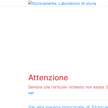
Home
Chi siamo
Contatti
Peer review
Attenzione
Sembra che l'articolo richiesto non esista. Si
net
Vai alla pagina principale di Stori