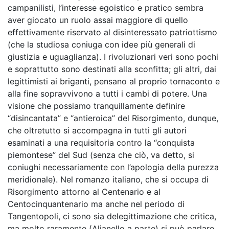
campanilisti, l’interesse egoistico e pratico sembra
aver giocato un ruolo assai maggiore di quello
effettivamente riservato al disinteressato patriottismo
(che la studiosa coniuga con idee più generali di
giustizia e uguaglianza). I rivoluzionari veri sono pochi
e soprattutto sono destinati alla sconfitta; gli altri, dai
legittimisti ai briganti, pensano al proprio tornaconto e
alla fine sopravvivono a tutti i cambi di potere. Una
visione che possiamo tranquillamente definire
“disincantata” e “antieroica” del Risorgimento, dunque,
che oltretutto si accompagna in tutti gli autori
esaminati a una requisitoria contro la “conquista
piemontese” del Sud (senza che ciò, va detto, si
coniughi necessariamente con l’apologia della purezza
meridionale). Nel romanzo italiano, che si occupa di
Risorgimento attorno al Centenario e al
Centocinquantenario ma anche nel periodo di
Tangentopoli, ci sono sia delegittimazione che critica,
ma molto raramente (Alianello a parte) si può parlare