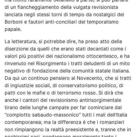
di un fiancheggiamento della vulgata revisionista
lanciata negli stessi torni di tempo da nostalgici dei
Borboni e fautori anti-conciliari del temporalismo
papale.
La letteratura, si potrebbe dire, ha preso atto della
diserzione da quelli che erano stati decantati come i
valori più positivi del nazionalismo ottocentesco, e ha
rinvenuto nel Risorgimento i tratti deludenti di un mito
negativo di fondazione della comunità statale italiana.
Da qui un continuo pensiero al Novecento, che si tratti
di ingiustizie sociali, di conservatorismo politico, di
patti con le mafie o di terrorismo rosso. Si dirà che
anche i cantori del revisionismo antirisorgimentale
tirano delle lunghe campate per far cominciare dal
“complotto sabaudo-massonico” tutti i mali dell’Italia
contemporanea; ma la differenza è che i romanzieri
non rimpiangono la realtà preesistente e, tranne che in
pochissimi casi, condannano moralmente tanto i