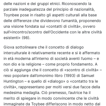
delle nazioni e dei gruppi etnici. Riconoscendo la
parziale inadeguatezza del principio di nazionalità,
Toynbee pose in risalto gli aspetti culturali alla base
delle differenze che dividevono l’umanità, proponendo
una visione fondata sui «contatti di civiltà», ovvero
sull’«incontro/scontro dell’Occidente con le altre civiltà
esistenti» (98).
Giova sottolineare che il concetto di dialogo
interculturale è relativamente recente e si è affermato
in età moderna all’interno di società aventi l’uomo – e
non dio e la religione – come proprio fondamento. A
ciò si aggiunga che il concetto di «scontro di civiltà» –
reso popolare dall’omonimo libro (1993) di Samuel
Huntington – e quello di «dialogo» o «contatto tra le
civiltà», rappresentano per molti versi due facce della
medesima medaglia. Ciò premesso, l’autrice ha il
merito di spiegare in modo convincente che le civiltà
immaginate da Toybee differiscono in modo netto dal