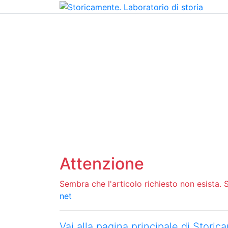
Home
Chi siamo
Contatti
Peer review
Attenzione
Sembra che l'articolo richiesto non esista. Si
net
Vai alla pagina principale di Stori