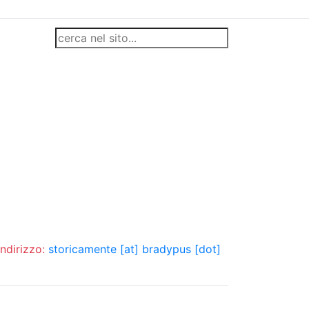
indirizzo:
storicamente [at] bradypus [dot]