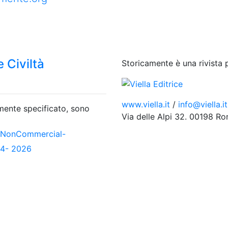
 Civiltà
Storicamente è una rivista 
www.viella.it
/
info@viella.it
amente specificato, sono
Via delle Alpi 32. 00198 R
-NonCommercial-
04- 2026