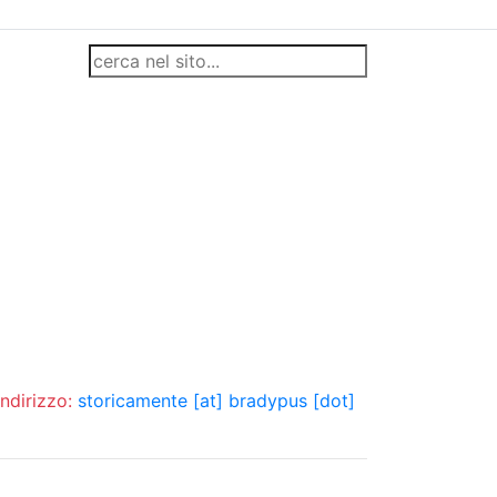
indirizzo:
storicamente [at] bradypus [dot]