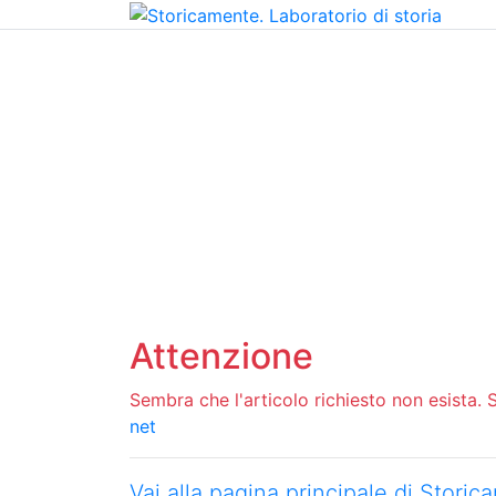
Home
Chi siamo
Contatti
Peer review
Attenzione
Sembra che l'articolo richiesto non esista. Si
net
Vai alla pagina principale di Stori