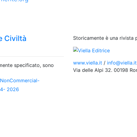
 Civiltà
Storicamente è una rivista 
www.viella.it
/
info@viella.it
amente specificato, sono
Via delle Alpi 32. 00198 R
-NonCommercial-
04- 2026