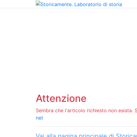
Home
Chi siamo
Contatti
Peer review
Attenzione
Sembra che l'articolo richiesto non esista. Si
net
Vai alla pagina principale di Stori