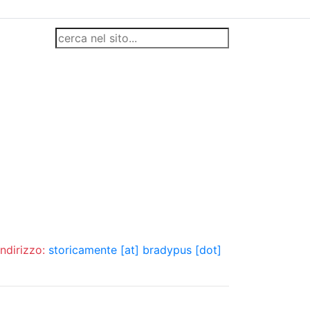
indirizzo:
storicamente [at] bradypus [dot]