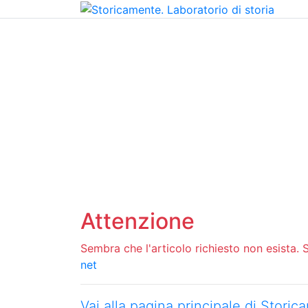
Home
Chi siamo
Contatti
Peer review
Attenzione
Sembra che l'articolo richiesto non esista. Si
net
Vai alla pagina principale di Stori