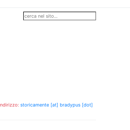
indirizzo:
storicamente [at] bradypus [dot]