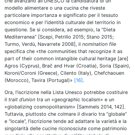
che avanzano all’UNESCO la candidatura di un
modello alimentare o una cucina che riveste
particolare importanza e significato per il tessuto
economico e per l’identità culturale del territorio in
questione. Se si considera, ad esempio, la “Dieta
Mediterranea” [Scepi, Petrillo 2015; Stano 2015;
Turmo, Verdù, Navarrete 2008], il
nomination file
specifica che «the communities that recognize it as
part of their common intangible cultural heritage [are]
Agros (Cyprus), Brač and Hvar (Croatia), Soria (Spain),
Koroni/Coroni (Greece), Cilento (Italy), Chefchaouen
(Morocco), Tavira (Portugal)»
[16]
.
Ora, l’iscrizione nella Lista Unesco potrebbe costituire
il
trait d’union
tra un «geographic localism» e un
«globalizing cosmopolitanism» [Sammels 2014, 142].
Tuttavia, piuttosto che colmare il divario tra “globale”
e “locale”, l’iscrizione tende ad adattare la varietà e la
singolarità delle cucine riconosciute come patrimonio