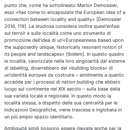
punto che, come ha sottolineato Marion Demossier,
esso «has come to encapsulate the European idea of a
connection between locality and quality» [Demossier
2016, 119]. La studiosa considera inoltre quest’enfasi
sul
terroir
e sulle località come uno strumento di
promozione dell’idea di un’«Europeanness based upon
the supposedly unique, historically resonant notion of
its people and landscapes» [ibidem]. In questo quadro
le località, valorizzate nella loro singolarità dal sistema
di
labelling
, diverrebbero dei «building blocks» di
un’identità europea da costruire – similmente a quanto
accadde per i processi di
nation building
che ebbero
luogo sul continente nel XIX secolo – sulla base della
sua varietà locale e regionale. In questo modo la
località stessa, a dispetto della sua centralità per le
Indicazioni Geografiche, viene trascesa e inglobata in
un più ampio spazio identitario.
Ambiguità simili possono essere rilevate anche per la