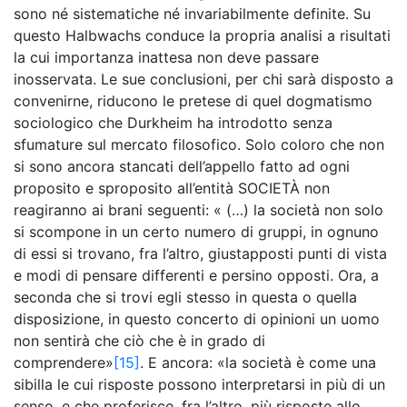
sono né sistematiche né invariabilmente definite. Su
questo Halbwachs conduce la propria analisi a risultati
la cui importanza inattesa non deve passare
inosservata. Le sue conclusioni, per chi sarà disposto a
convenirne, riducono le pretese di quel dogmatismo
sociologico che Durkheim ha introdotto senza
sfumature sul mercato filosofico. Solo coloro che non
si sono ancora stancati dell’appello fatto ad ogni
proposito e sproposito all’entità SOCIETÀ non
reagiranno ai brani seguenti: « (…) la società non solo
si scompone in un certo numero di gruppi, in ognuno
di essi si trovano, fra l’altro, giustapposti punti di vista
e modi di pensare differenti e persino opposti. Ora, a
seconda che si trovi egli stesso in questa o quella
disposizione, in questo concerto di opinioni un uomo
non sentirà che ciò che è in grado di
comprendere»
[15]
. E ancora: «la società è come una
sibilla le cui risposte possono interpretarsi in più di un
senso, e che proferisce, fra l’altro, più risposte allo