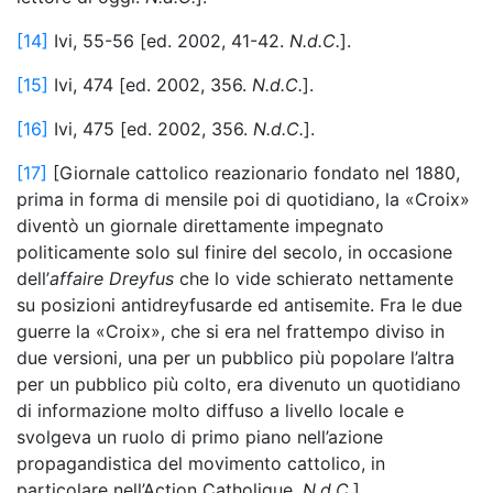
[14]
Ivi, 55-56 [ed. 2002, 41-42.
N.d.C.
].
[15]
Ivi, 474 [ed. 2002, 356.
N.d.C.
].
[16]
Ivi, 475 [ed. 2002, 356.
N.d.C.
].
[17]
[Giornale cattolico reazionario fondato nel 1880,
prima in forma di mensile poi di quotidiano, la «Croix»
diventò un giornale direttamente impegnato
politicamente solo sul finire del secolo, in occasione
dell’
affaire
Dreyfus
che lo vide schierato nettamente
su posizioni antidreyfusarde ed antisemite. Fra le due
guerre la «Croix», che si era nel frattempo diviso in
due versioni, una per un pubblico più popolare l’altra
per un pubblico più colto, era divenuto un quotidiano
di informazione molto diffuso a livello locale e
svolgeva un ruolo di primo piano nell’azione
propagandistica del movimento cattolico, in
particolare nell’Action Catholique.
N.d.C.
].