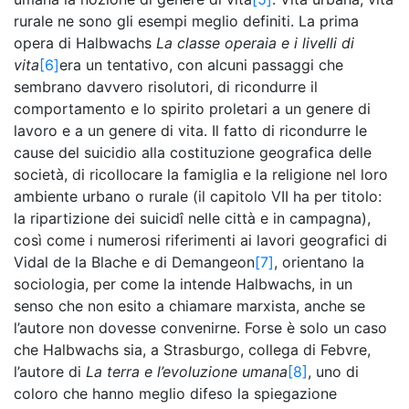
rurale ne sono gli esempi meglio definiti. La prima
opera di Halbwachs
La classe operaia e i livelli di
vita
[6]
era un tentativo, con alcuni passaggi che
sembrano davvero risolutori, di ricondurre il
comportamento e lo spirito proletari a un genere di
lavoro e a un genere di vita. Il fatto di ricondurre le
cause del suicidio alla costituzione geografica delle
società, di ricollocare la famiglia e la religione nel loro
ambiente urbano o rurale (il capitolo VII ha per titolo:
la ripartizione dei suicidî nelle città e in campagna),
così come i numerosi riferimenti ai lavori geografici di
Vidal de la Blache e di Demangeon
[7]
, orientano la
sociologia, per come la intende Halbwachs, in un
senso che non esito a chiamare marxista, anche se
l’autore non dovesse convenirne. Forse è solo un caso
che Halbwachs sia, a Strasburgo, collega di Febvre,
l’autore di
La terra e l’evoluzione umana
[8]
, uno di
coloro che hanno meglio difeso la spiegazione