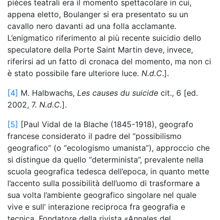
pièces teatrali era il momento spettacolare in cui,
appena eletto, Boulanger si era presentato su un
cavallo nero davanti ad una folla acclamante.
L’enigmatico riferimento al più recente suicidio dello
speculatore della Porte Saint Martin deve, invece,
riferirsi ad un fatto di cronaca del momento, ma non ci
è stato possibile fare ulteriore luce.
N.d.C
.].
[4]
M. Halbwachs,
Les causes du suicide
cit., 6 [ed.
2002, 7.
N.d.C.
].
[5]
[Paul Vidal de la Blache (1845-1918), geografo
francese considerato il padre del “possibilismo
geografico” (o “ecologismo umanista”), approccio che
si distingue da quello “determinista”, prevalente nella
scuola geografica tedesca dell’epoca, in quanto mette
l’accento sulla possibilità dell’uomo di trasformare a
sua volta l’ambiente geografico singolare nel quale
vive e sull’ interazione reciproca fra geografia e
tecnica. Fondatore della rivista «Annales del