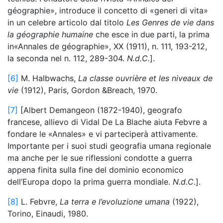
géographie», introduce il concetto di «generi di vita»
in un celebre articolo dal titolo
Les Genres de vie dans
la géographie humaine
che esce in due parti, la prima
in«Annales de géographie», XX (1911), n. 111, 193-212,
la seconda nel n. 112, 289-304.
N.d.C.
].
[6]
M. Halbwachs,
La classe ouvrière et les niveaux de
vie
(1912), Paris, Gordon &Breach, 1970.
[7]
[Albert Demangeon (1872-1940), geografo
francese, allievo di Vidal De La Blache aiuta Febvre a
fondare le «Annales» e vi parteciperà attivamente.
Importante per i suoi studi geografia umana regionale
ma anche per le sue riflessioni condotte a guerra
appena finita sulla fine del dominio economico
dell’Europa dopo la prima guerra mondiale.
N.d.C
.].
[8]
L. Febvre,
La terra e l’evoluzione umana
(1922),
Torino, Einaudi, 1980.