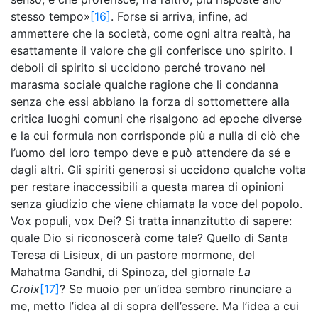
stesso tempo»
[16]
. Forse si arriva, infine, ad
ammettere che la società, come ogni altra realtà, ha
esattamente il valore che gli conferisce uno spirito. I
deboli di spirito si uccidono perché trovano nel
marasma sociale qualche ragione che li condanna
senza che essi abbiano la forza di sottomettere alla
critica luoghi comuni che risalgono ad epoche diverse
e la cui formula non corrisponde più a nulla di ciò che
l’uomo del loro tempo deve e può attendere da sé e
dagli altri. Gli spiriti generosi si uccidono qualche volta
per restare inaccessibili a questa marea di opinioni
senza giudizio che viene chiamata la voce del popolo.
Vox populi, vox Dei? Si tratta innanzitutto di sapere:
quale Dio si riconoscerà come tale? Quello di Santa
Teresa di Lisieux, di un pastore mormone, del
Mahatma Gandhi, di Spinoza, del giornale
La
Croix
[17]
? Se muoio per un’idea sembro rinunciare a
me, metto l’idea al di sopra dell’essere. Ma l’idea a cui