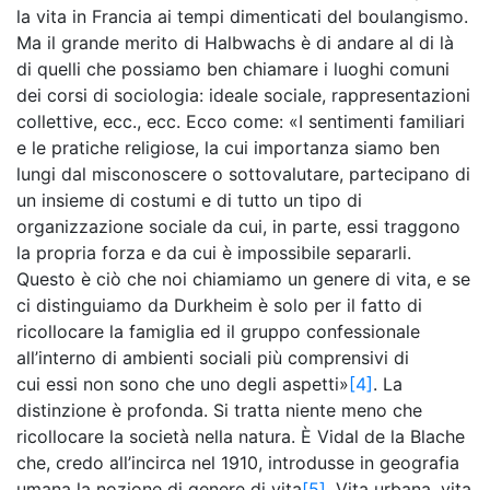
la vita in Francia ai tempi dimenticati del boulangismo.
Ma il grande merito di Halbwachs è di andare al di là
di quelli che possiamo ben chiamare i luoghi comuni
dei corsi di sociologia: ideale sociale, rappresentazioni
collettive, ecc., ecc. Ecco come: «I sentimenti familiari
e le pratiche religiose, la cui importanza siamo ben
lungi dal misconoscere o sottovalutare, partecipano di
un insieme di costumi e di tutto un tipo di
organizzazione sociale da cui, in parte, essi traggono
la propria forza e da cui è impossibile separarli.
Questo è ciò che noi chiamiamo un genere di vita, e se
ci distinguiamo da Durkheim è solo per il fatto di
ricollocare la famiglia ed il gruppo confessionale
all’interno di ambienti sociali più comprensivi di
cui essi non sono che uno degli aspetti»
[4]
. La
distinzione è profonda. Si tratta niente meno che
ricollocare la società nella natura. È Vidal de la Blache
che, credo all’incirca nel 1910, introdusse in geografia
umana la nozione di genere di vita
[5]
. Vita urbana, vita