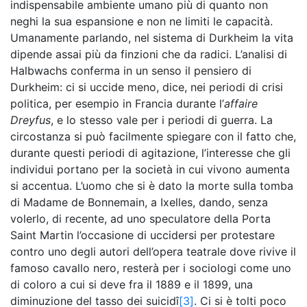
indispensabile ambiente umano più di quanto non
neghi la sua espansione e non ne limiti le capacità.
Umanamente parlando, nel sistema di Durkheim la vita
dipende assai più da finzioni che da radici. L’analisi di
Halbwachs conferma in un senso il pensiero di
Durkheim: ci si uccide meno, dice, nei periodi di crisi
politica, per esempio in Francia durante l’
affaire
Dreyfus
, e lo stesso vale per i periodi di guerra. La
circostanza si può facilmente spiegare con il fatto che,
durante questi periodi di agitazione, l’interesse che gli
individui portano per la società in cui vivono aumenta
si accentua. L’uomo che si è dato la morte sulla tomba
di Madame de Bonnemain, a Ixelles, dando, senza
volerlo, di recente, ad uno speculatore della Porta
Saint Martin l’occasione di uccidersi per protestare
contro uno degli autori dell’opera teatrale dove rivive il
famoso cavallo nero, resterà per i sociologi come uno
di coloro a cui si deve fra il 1889 e il 1899, una
diminuzione del tasso dei suicidî
[3]
. Ci si è tolti poco