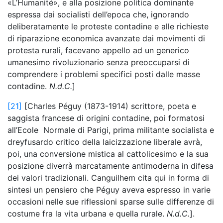
«L’Humanité», e alla posizione politica dominante
espressa dai socialisti dell’epoca che, ignorando
deliberatamente le proteste contadine e alle richieste
di riparazione economica avanzate dai movimenti di
protesta rurali, facevano appello ad un generico
umanesimo rivoluzionario senza preoccuparsi di
comprendere i problemi specifici posti dalle masse
contadine.
N.d.C.
]
[21]
[Charles Péguy (1873-1914) scrittore, poeta e
saggista francese di origini contadine, poi formatosi
all’Ecole Normale di Parigi, prima militante socialista e
dreyfusardo critico della laicizzazione liberale avrà,
poi, una conversione mistica al cattolicesimo e la sua
posizione diverrà marcatamente antimoderna in difesa
dei valori tradizionali. Canguilhem cita qui in forma di
sintesi un pensiero che Péguy aveva espresso in varie
occasioni nelle sue riflessioni sparse sulle differenze di
costume fra la vita urbana e quella rurale.
N.d.C.
].