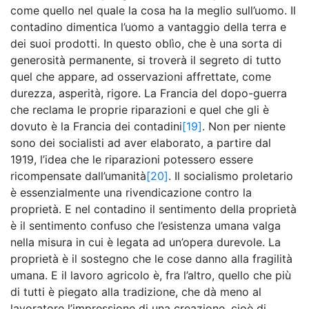
come quello nel quale la cosa ha la meglio sull’uomo. Il
contadino dimentica l’uomo a vantaggio della terra e
dei suoi prodotti. In questo oblìo, che è una sorta di
generosità permanente, si troverà il segreto di tutto
quel che appare, ad osservazioni affrettate, come
durezza, asperità, rigore. La Francia del dopo-guerra
che reclama le proprie riparazioni e quel che gli è
dovuto è la Francia dei contadini
[19]
. Non per niente
sono dei socialisti ad aver elaborato, a partire dal
1919, l’idea che le riparazioni potessero essere
ricompensate dall’umanità
[20]
. Il socialismo proletario
è essenzialmente una rivendicazione contro la
proprietà. E nel contadino il sentimento della proprietà
è il sentimento confuso che l’esistenza umana valga
nella misura in cui è legata ad un’opera durevole. La
proprietà è il sostegno che le cose danno alla fragilità
umana. E il lavoro agricolo è, fra l’altro, quello che più
di tutti è piegato alla tradizione, che dà meno al
lavoratore l’impressione di una creazione, cioè di