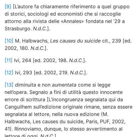
[9]
[L’autore fa chiaramente riferimento a quel gruppo
di storici, sociologi ed economisti che si raccoglie
attorno alla rivista delle «Annales» fondata nel ’29 a
Strasburgo.
N.d.C.
].
[10]
M. Halbwachs,
Les causes du suicide
cit., 239 [ed.
2002, 180.
N.d.C.
].
[11]
Ivi, 264 [ed. 2002, 198.
N.d.C.
].
[12]
Ivi, 293 [ed. 2002, 219.
N.d.C.
].
[13]
diminuita
e non
aumentata
come si legge
nell’opera. Segnalo a fini di utilità questo innocente
errore di scrittura [L’incongruenza segnalata qui da
Canguilhem sull’edizione originale rimane, senza essere
segnalata al lettore, nella nuova edizione (M.
Halbwachs, Les causes du suicide, Paris, PUF, 2002,
41). Rinnoviamo, dunque, lo stesso avvertimento al
lettore di oggi.
N.d.C.
].