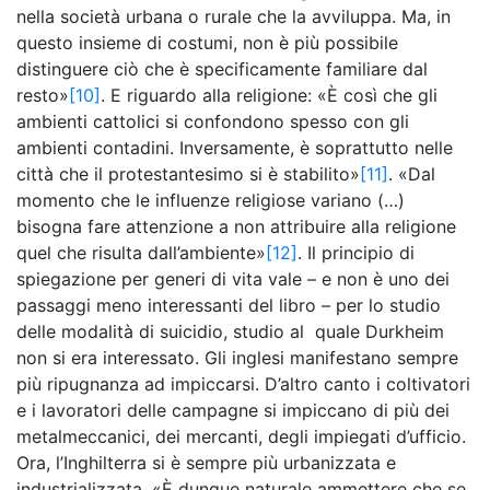
nella società urbana o rurale che la avviluppa. Ma, in
questo insieme di costumi, non è più possibile
distinguere ciò che è specificamente familiare dal
resto»
[10]
. E riguardo alla religione: «È così che gli
ambienti cattolici si confondono spesso con gli
ambienti contadini. Inversamente, è soprattutto nelle
città che il protestantesimo si è stabilito»
[11]
. «Dal
momento che le influenze religiose variano (…)
bisogna fare attenzione a non attribuire alla religione
quel che risulta dall’ambiente»
[12]
. Il principio di
spiegazione per generi di vita vale – e non è uno dei
passaggi meno interessanti del libro – per lo studio
delle modalità di suicidio, studio al quale Durkheim
non si era interessato. Gli inglesi manifestano sempre
più ripugnanza ad impiccarsi. D’altro canto i coltivatori
e i lavoratori delle campagne si impiccano di più dei
metalmeccanici, dei mercanti, degli impiegati d’ufficio.
Ora, l’Inghilterra si è sempre più urbanizzata e
industrializzata. «È dunque naturale ammettere che se